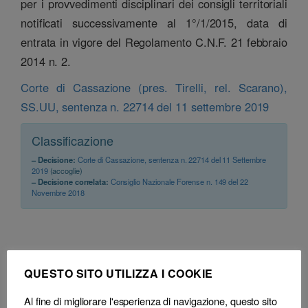
per i provvedimenti disciplinari dei consigli territoriali
notificati successivamente al 1°/1/2015, data di
entrata in vigore del Regolamento C.N.F. 21 febbraio
2014 n. 2.
Corte di Cassazione (pres. Tirelli, rel. Scarano),
SS.UU, sentenza n. 22714 del 11 settembre 2019
Classificazione
– Decisione:
Corte di Cassazione, sentenza n. 22714 del 11 Settembre
2019
(accoglie)
– Decisione correlata:
Consiglio Nazionale Forense n. 149 del 22
Novembre 2018
QUESTO SITO UTILIZZA I COOKIE
Al fine di migliorare l'esperienza di navigazione, questo sito