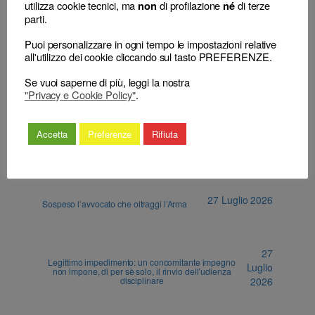
utilizza cookie tecnici, ma
di profilazione
di terze
non
né
←
Il CNF è Giudice speciale
L’esponente non può
parti.
che esercita funzioni
impugnare il provvedimento di
giurisdizionali in conformità a
archiviazione del Consiglio
Puoi personalizzare in ogni tempo le impostazioni relative
Costituzione
territoriale
→
all'utilizzo dei cookie cliccando sul tasto PREFERENZE.
Se vuoi saperne di più, leggi la nostra
"Privacy e Cookie Policy"
.
Accetta
Preferenze
Rifiuta
ALTRI ARTICOLI
27 Luglio 2026
Sospeso l’avvocato che oltraggi l’Arma
27
Legittimo impedimento: un concomitante impegno
Luglio
non impone, di per sè solo, il rinvio dell’udienza
disciplinare
2026