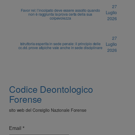
27
Favor rei: l’incolpato deve essere assolto quando
Luglio
non è raggiunta la prova certa della sua
colpevolezza
2026
27
Istruttoria esperita in sede penale: il principio delle
Luglio
cc.dd. prove atipiche vale anche in sede disciplinare
2026
Codice Deontologico
Forense
sito web del Consiglio Nazionale Forense
Email
*