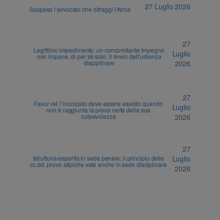
27 Luglio 2026
Sospeso l’avvocato che oltraggi l’Arma
27
Legittimo impedimento: un concomitante impegno
Luglio
non impone, di per sè solo, il rinvio dell’udienza
disciplinare
2026
27
Favor rei: l’incolpato deve essere assolto quando
Luglio
non è raggiunta la prova certa della sua
colpevolezza
2026
27
Istruttoria esperita in sede penale: il principio delle
Luglio
cc.dd. prove atipiche vale anche in sede disciplinare
2026