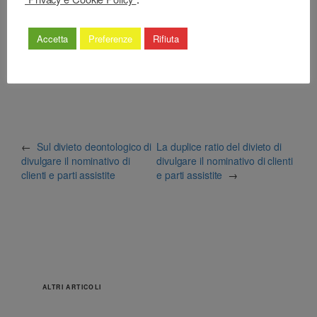
(avvertimento)
Accetta
Preferenze
Rifiuta
cdf (nuovo) art. 35
←
Sul divieto deontologico di
La duplice ratio del divieto di
divulgare il nominativo di
divulgare il nominativo di clienti
clienti e parti assistite
e parti assistite
→
ALTRI ARTICOLI