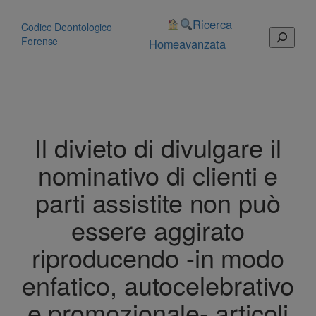
Vai
al
Ricerca
Codice Deontologico
Cerca
contenuto
Forense
Home
avanzata
Il divieto di divulgare il
nominativo di clienti e
parti assistite non può
essere aggirato
riproducendo -in modo
enfatico, autocelebrativo
e promozionale- articoli