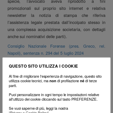
specie, l’avvocato aveva riprodotto a fini
promozionali sul proprio sito internet e relativa
newsletter la notizia di stampa che riferiva
l’assistenza legale prestata dall’incolpato stesso in
una complessa acquisizione societaria, con dettagli
anche sui nominativi delle parti).
Consiglio Nazionale Forense (pres. Greco, rel.
Napoli), sentenza n. 294 del 5 luglio 2024
NOTA:
QUESTO SITO UTILIZZA I COOKIE
In senso conforme, Consiglio Nazionale Forense
Al fine di migliorare l'esperienza di navigazione, questo sito
(pres. f.f. Cricrì, rel. De Michele), sentenza del 24
utilizza cookie tecnici, ma
di profilazione
di terze
non
né
settembre 2005, n. 126.
parti.
Puoi personalizzare in ogni tempo le impostazioni relative
Classificazione
all'utilizzo dei cookie cliccando sul tasto PREFERENZE.
– Decisione:
Consiglio Nazionale Forense, sentenza n. 294 del 05 Luglio
2024
(respinge) (avvertimento)
Se vuoi saperne di più, leggi la nostra
– Consiglio territoriale:
CDD Trento, delibera del 13 Febbraio 2023
"Privacy e Cookie Policy"
.