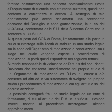
forense costituirebbe una condotta potenzialmente rivolta
all’acquisizione di clientela con strumenti surrettizi, quindi non
conformi a correttezza e decoro. A sostegno di tale
orientamento può anche richiamarsi una precedente
decisione del Consiglio in sede giurisdizionale, la n. 95 del
23/4/2004, confermata dalle S.U. della Suprema Corte con la
sentenza n. 309/2005.
Ai quesiti posti dal COA di Roma, limitatamente alla parte in
cui ci si interroga sulla liceità di stabilire in uno studio legale
sia la sede dell’Organismo di mediazione e conciliazione, sia il
luogo nel quale vengono esperiti i procedimenti di
mediazione, si potrà quindi rispondere nei seguenti termini:
Si rende responsabile di violazione dell’art. 19 del cod. deont.
l’avvocato che consenta l’insediamento nel proprio studio di
un Organismo di mediazione ex D.Lvo n. 28/2010 e/o
consenta ad altri od in via sistematica di svolgere nel proprio
studio il procedimento di mediazione di cui agli artt. 3 e ss. del
decreto anzidetto.
La possibile contiguità fra uno studio legale ed un ente di
formazione, di cui all’art. 17 del D.M. n. 180/2010, richiede
invece, rispetto al precedente interrogativo, ulteriori
approfondimenti.