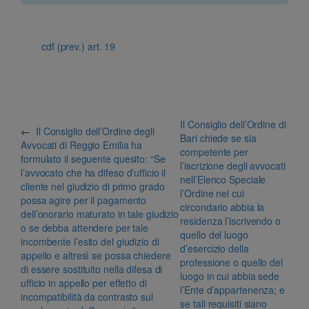
cdf (prev.) art. 19
Il Consiglio dell’Ordine di
←
Il Consiglio dell’Ordine degli
Bari chiede se sia
Avvocati di Reggio Emilia ha
competente per
formulato il seguente quesito: “Se
l’iscrizione degli avvocati
l’avvocato che ha difeso d’ufficio il
nell’Elenco Speciale
cliente nel giudizio di primo grado
l’Ordine nel cui
possa agire per il pagamento
circondario abbia la
dell’onorario maturato in tale giudizio
residenza l’iscrivendo o
o se debba attendere per tale
quello del luogo
incombente l’esito del giudizio di
d’esercizio della
appello e altresì se possa chiedere
professione o quello del
di essere sostituito nella difesa di
luogo in cui abbia sede
ufficio in appello per effetto di
l’Ente d’appartenenza; e
incompatibilità da contrasto sul
se tali requisiti siano