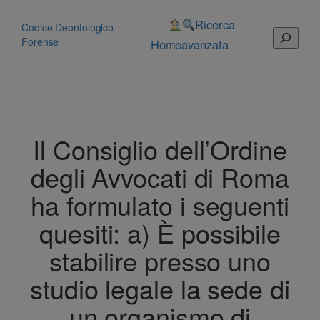
Vai
al
Ricerca
Codice Deontologico
Cerca
contenuto
Forense
Home
avanzata
Il Consiglio dell’Ordine
degli Avvocati di Roma
ha formulato i seguenti
quesiti: a) È possibile
stabilire presso uno
studio legale la sede di
un organismo di