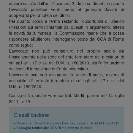
dovere sancito dall’art. 7, comma 2, del cod. deont., in quanto
l’avvocato potrebbe venir meno al generale dovere di
adoperarsi per la tutela del diritto.
Per quanto sopra e ferma restando l’opportunità di ulteriori
riflessioni sui temi richiamati dai quesiti in argomento, attesa
la novità della materia, la Commissione ritiene che si possa
rispondere all’ulteriore interrogativo posto dal COA di Roma
come segue:
L’avvocato non può consentire nel proprio studio sia
l’insediamento della sede dell’ente formatore dei mediatori di
cui agli artt. 17 e ss. del D.M. n. 180/2010, sia l’effettuazione
dei corsi di formazione dell’ente medesimo.
L’avvocato non può assumere la veste di socio, ovvero di
associato, di un ente formatore di cui agli artt. 17 e ss. del
D.M. n. 180/2010.
Consiglio Nazionale Forense (rel. Merli), parere del 14 luglio
2011, n. 70
Classificazione
– Decisione:
Consiglio Nazionale Forense, parere n. 70 del 14 Luglio 2011
– Consiglio territoriale:
COA Roma, delibera (quesito)