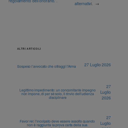
regolamento dell’onorario.”.
alternativi.
→
ALTRI ARTICOLI
27 Luglio 2026
Sospeso l’avvocato che oltraggi l’Arma
27
Legittimo impedimento: un concomitante impegno
Luglio
non impone, di per sè solo, il rinvio dell’udienza
disciplinare
2026
27
Favor rei: l’incolpato deve essere assolto quando
Luglio
non è raggiunta la prova certa della sua