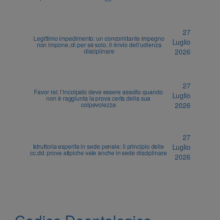
27
Legittimo impedimento: un concomitante impegno
Luglio
non impone, di per sè solo, il rinvio dell’udienza
disciplinare
2026
27
Favor rei: l’incolpato deve essere assolto quando
Luglio
non è raggiunta la prova certa della sua
colpevolezza
2026
27
Istruttoria esperita in sede penale: il principio delle
Luglio
cc.dd. prove atipiche vale anche in sede disciplinare
2026