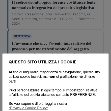
Il codice deontologico forense costituisce fonte
normativa integrativa del precetto legislativo
Corte di Cassazione (pres. Travaglino Giacomo, rel.
Scotti Umberto), sentenza n. 29812 del 19 Novembre
2024
SENTENZA
L’avvocato che tace l’evento interruttivo del
processo per morte/estinzione del soggetto
rappresentato non vìola il dovere di verità
Corte di Cassazione (pres. Travaglino Giacomo, rel.
QUESTO SITO UTILIZZA I COOKIE
Scotti Umberto), sentenza n. 29812 del 19 Novembre
2024
Al fine di migliorare l'esperienza di navigazione, questo sito
utilizza cookie tecnici, ma
di profilazione
di terze
non
né
art. 50
parti.
Puoi personalizzare in ogni tempo le impostazioni relative
all'utilizzo dei cookie cliccando sul tasto PREFERENZE.
Classificazione
Se vuoi saperne di più, leggi la nostra
– Decisione:
Corte di Cassazione, sentenza n. 29812 del 19 Novembre
"Privacy e Cookie Policy"
.
2024