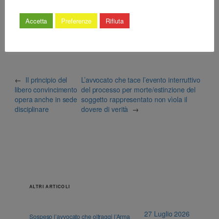
Accetta
Preferenze
Rifiuta
←
Il principio del
L’avvocato che tace l’evento interruttivo
libero convincimento
del processo per morte/estinzione del
opera anche in sede
soggetto rappresentato non vìola il
disciplinare
dovere di verità
→
ALTRI ARTICOLI
27 Luglio 2026
Sospeso l’avvocato che oltraggi l’Arma