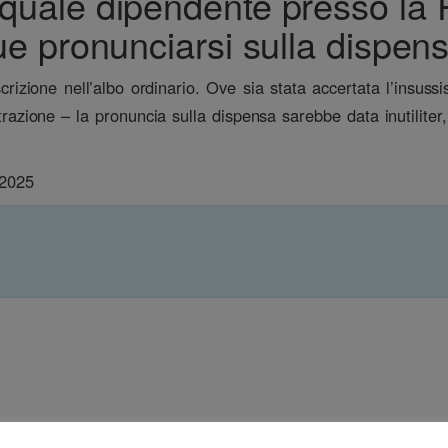
o quale dipendente presso la
pronunciarsi sulla dispensa
crizione nell’albo ordinario. Ove sia stata accertata l’insussi
azione – la pronuncia sulla dispensa sarebbe data inutiliter,
 2025