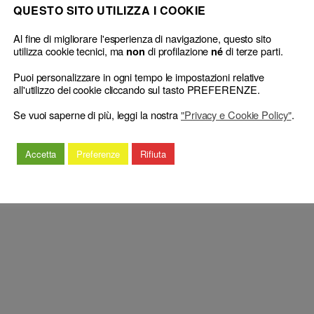
QUESTO SITO UTILIZZA I COOKIE
Al fine di migliorare l'esperienza di navigazione, questo sito
utilizza cookie tecnici, ma
di profilazione
di terze parti.
non
né
Puoi personalizzare in ogni tempo le impostazioni relative
la sospensione cautelare disposta medio tempore dal CDD
all'utilizzo dei cookie cliccando sul tasto PREFERENZE.
Se vuoi saperne di più, leggi la nostra
"Privacy e Cookie Policy"
.
Accetta
Preferenze
Rifiuta