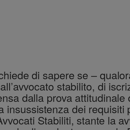
iede di sapere se – qualora
all’avvocato stabilito, di iscr
nsa dalla prova attitudinale di
la insussistenza dei requisit
 Avvocati Stabiliti, stante la