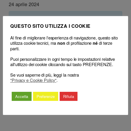
24 aprile 2024
Classificazione
QUESTO SITO UTILIZZA I COOKIE
– Decisione:
CDD di Napoli, decisione n. 27 del 24 Aprile 2024
Al fine di migliorare l'esperienza di navigazione, questo sito
utilizza cookie tecnici, ma
di profilazione
di terze
non
né
parti.
Puoi personalizzare in ogni tempo le impostazioni relative
all'utilizzo dei cookie cliccando sul tasto PREFERENZE.
Se vuoi saperne di più, leggi la nostra
←
PROCURA ALLE LITI
SOMME INCASSATE PER
"Privacy e Cookie Policy"
.
AZIONATA SUCCESSIVAMENTE
CONTO DEL CLIENTE –
AL DECESSO DELLA PARTE
COMPENSAZIONE –
ASSISTITA VIOLAZIONE DEGLI
VIOLAZIONE ART 31 CDF
Accetta
Preferenze
Rifiuta
ARTT. 1 COMMI 1, 9 e 27 CDF
– SUSSISTENZA
→