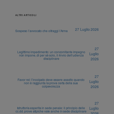
ALTRI ARTICOLI
27 Luglio 2026
Sospeso l’avvocato che oltraggi l’Arma
27
Legittimo impedimento: un concomitante impegno
Luglio
non impone, di per sè solo, il rinvio dell’udienza
disciplinare
2026
27
Favor rei: l’incolpato deve essere assolto quando
Luglio
non è raggiunta la prova certa della sua
colpevolezza
2026
27
Istruttoria esperita in sede penale: il principio delle
Luglio
cc.dd. prove atipiche vale anche in sede disciplinare
2026