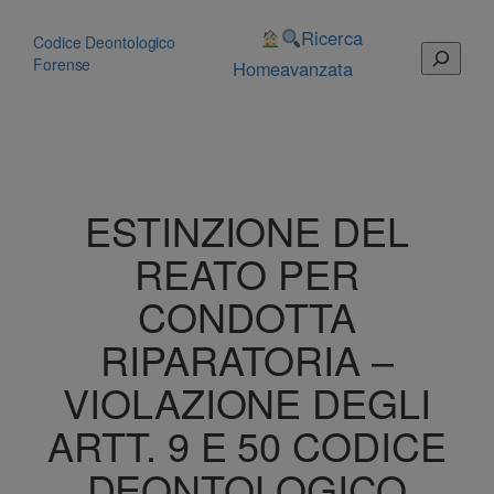
Vai
al
Ricerca
Codice Deontologico
Cerca
contenuto
Forense
Home
avanzata
ESTINZIONE DEL
REATO PER
CONDOTTA
RIPARATORIA –
VIOLAZIONE DEGLI
ARTT. 9 E 50 CODICE
DEONTOLOGICO