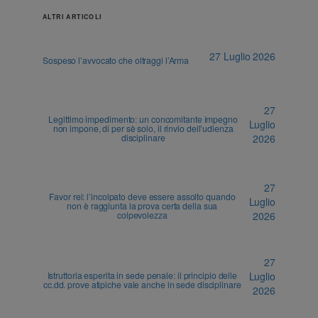
ALTRI ARTICOLI
27 Luglio 2026
Sospeso l’avvocato che oltraggi l’Arma
27
Legittimo impedimento: un concomitante impegno
Luglio
non impone, di per sè solo, il rinvio dell’udienza
disciplinare
2026
27
Favor rei: l’incolpato deve essere assolto quando
Luglio
non è raggiunta la prova certa della sua
colpevolezza
2026
27
Istruttoria esperita in sede penale: il principio delle
Luglio
cc.dd. prove atipiche vale anche in sede disciplinare
2026