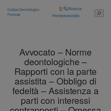
Vai
al
Ricerca
Codice Deontologico
Cerca
contenuto
Forense
Home
avanzata
Avvocato – Norme
deontologiche –
Rapporti con la parte
assistita – Obbligo di
fedeltà – Assistenza a
parti con interessi
contrapposti – Omessa