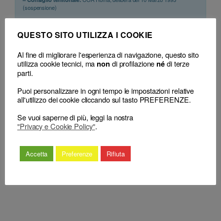
(sospensione)
QUESTO SITO UTILIZZA I COOKIE
Al fine di migliorare l'esperienza di navigazione, questo sito
utilizza cookie tecnici, ma
di profilazione
di terze
non
né
parti.
Puoi personalizzare in ogni tempo le impostazioni relative
Avvocato – Tenuta
all'utilizzo dei cookie cliccando sul tasto PREFERENZE.
←
Avvocato – Norme deontologiche –
albi – Iscrizione
Rapporti con la parte assistita –
professionista
Se vuoi saperne di più, leggi la nostra
Trattenimento di somme di spettanza del
cittadino straniero –
"Privacy e Cookie Policy"
.
cliente – Prestiti e mutui ottenuti da clienti
Criterio della
– Inadempimento delle obbligazioni
reciprocità –
assunte – Illecito deontologico.
Accetta
Preferenze
Rifiuta
Applicabilità.
→