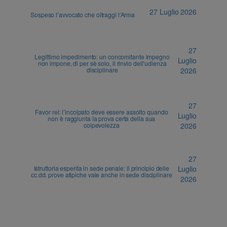
27 Luglio 2026
Sospeso l’avvocato che oltraggi l’Arma
27
Legittimo impedimento: un concomitante impegno
Luglio
non impone, di per sè solo, il rinvio dell’udienza
disciplinare
2026
27
Favor rei: l’incolpato deve essere assolto quando
Luglio
non è raggiunta la prova certa della sua
colpevolezza
2026
27
Istruttoria esperita in sede penale: il principio delle
Luglio
cc.dd. prove atipiche vale anche in sede disciplinare
2026