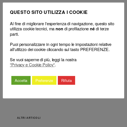
QUESTO SITO UTILIZZA I COOKIE
Al fine di migliorare l'esperienza di navigazione, questo sito
←
Avvocato e
Avvocato e procuratore – Tenuta Albi
utilizza cookie tecnici, ma
di profilazione
di terze
non
né
procuratore – Norme
– Domanda di iscrizione – Decisione
parti.
deontologiche – Principi
di rigetto – Impugnazione al Consiglio
Puoi personalizzare in ogni tempo le impostazioni relative
generali – Uso di frasi
nazionale forense – Annullamento
all'utilizzo dei cookie cliccando sul tasto PREFERENZE.
ingiuriose verso collega
della decisione per omessa
– Illecito deontologico –
preventiva audizione dell’interessato –
Se vuoi saperne di più, leggi la nostra
Provocazione –
Irrilevanza del deposito di memoria
"Privacy e Cookie Policy"
.
Irrilevanza in materia
perché non equipollente all’audizione.
disciplinare.
→
Accetta
Preferenze
Rifiuta
ALTRI ARTICOLI