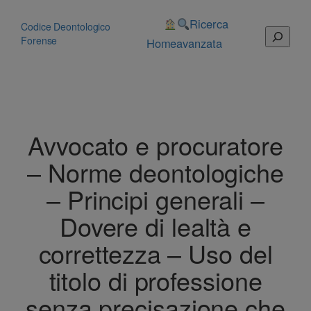
Vai
al
Ricerca
Codice Deontologico
Cerca
contenuto
Forense
Home
avanzata
Avvocato e procuratore
– Norme deontologiche
– Principi generali –
Dovere di lealtà e
correttezza – Uso del
titolo di professione
senza precisazione che