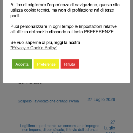
Al fine di migliorare l'esperienza di navigazione, questo sito
←
Avvocato e procuratore
Avvocato e procuratore – Norme
utilizza cookie tecnici, ma
di profilazione
di terze
non
né
– Norme deontologiche –
deontologiche – Principi generali
parti.
Principi generali – Divieto di
– Divieto di uso di espressioni
uso di espressioni
sconvenienti od offensive –
Puoi personalizzare in ogni tempo le impostazioni relative
sconvenienti od offensive –
Illecito deontologico – Non
all'utilizzo dei cookie cliccando sul tasto PREFERENZE.
Censura.
sussiste.
→
Se vuoi saperne di più, leggi la nostra
"Privacy e Cookie Policy"
.
Accetta
Preferenze
Rifiuta
ALTRI ARTICOLI
27 Luglio 2026
Sospeso l’avvocato che oltraggi l’Arma
27
Legittimo impedimento: un concomitante impegno
Luglio
non impone, di per sè solo, il rinvio dell’udienza