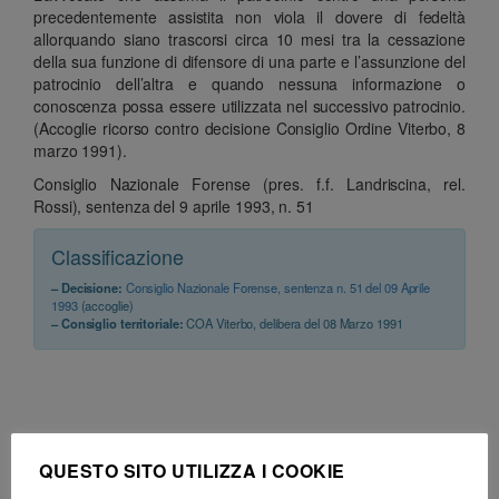
precedentemente assistita non viola il dovere di fedeltà
allorquando siano trascorsi circa 10 mesi tra la cessazione
della sua funzione di difensore di una parte e l’assunzione del
patrocinio dell’altra e quando nessuna informazione o
conoscenza possa essere utilizzata nel successivo patrocinio.
(Accoglie ricorso contro decisione Consiglio Ordine Viterbo, 8
marzo 1991).
Consiglio Nazionale Forense (pres. f.f. Landriscina, rel.
Rossi), sentenza del 9 aprile 1993, n. 51
Classificazione
– Decisione:
Consiglio Nazionale Forense, sentenza n. 51 del 09 Aprile
1993
(accoglie)
– Consiglio territoriale:
COA Viterbo, delibera del 08 Marzo 1991
QUESTO SITO UTILIZZA I COOKIE