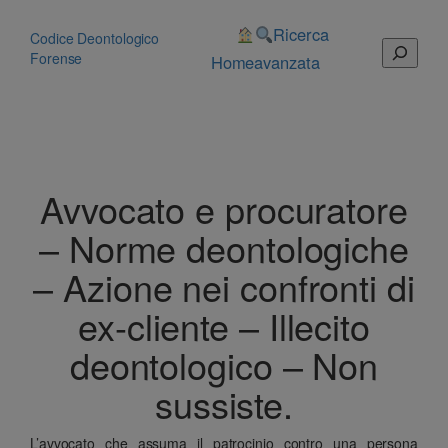
Vai
al
Ricerca
Codice Deontologico
Cerca
contenuto
Forense
Home
avanzata
Avvocato e procuratore
– Norme deontologiche
– Azione nei confronti di
ex-cliente – Illecito
deontologico – Non
sussiste.
L’avvocato che assuma il patrocinio contro una persona