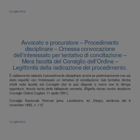
3 Luglio 2012
Avvocato e procuratore – Procedimento
disciplinare – Omessa convocazione
dell’interessato per tentativo di conciliazione –
Mera facoltà del Consiglio dell’Ordine –
Legittimità della radicazione del procedimento.
È validamente radicato il procedimento disciplinare anche se preliminarmente non sia
stato esperito con l’interessato un tentativo di conciliazione: tale tentativo rientra
infatti nella facoltà del Consiglio che lo può disporre o meno ove lo ritenga
opportuno, tenuto conto della fattispecie concreta. (Rigetta ricorso contro decisione
Consiglio Ordine Cagliari, 11 aprile 1991).
Consiglio Nazionale Forense (pres. Landriscina, rel. Diego), sentenza del 6
novembre 1992, n. 112
3 Luglio 2012