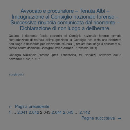
Avvocato e procuratore – Tenuta Albi –
Impugnazione al Consiglio nazionale forense –
Successiva rinuncia comunicata dal ricorrente –
Dichiarazione di non luogo a deliberare.
Qualora il ricorrente faccia pervenire al Consiglio nazionale forense formale
comunicazione di rinuncia all’impugnazione, al Consiglio non resta che dichiarare
non luogo a deliberare per intervenuta rinuncia. (Dichiara non luogo a deliberare su
ricorso contro decisione Consiglio Ordine Ancona, 7 febbraio 1991).
Consiglio Nazionale Forense (pres. Landriscina, rel. Bonazzi), sentenza del 3
novembre 1992, n. 107
3 Luglio 2012
←
Pagina precedente
1
…
2.041
2.042
2.043
2.044
2.045
…
2.142
Pagina successiva
→