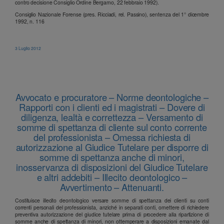
contro decisione Consiglio Ordine Bergamo, 22 febbraio 1992).
Consiglio Nazionale Forense (pres. Ricciadi, rel. Passino), sentenza del 1° dicembre
1992, n. 116
3 Luglio 2012
Avvocato e procuratore – Norme deontologiche –
Rapporti con i clienti ed i magistrati – Dovere di
diligenza, lealtà e correttezza – Versamento di
somme di spettanza di cliente sul conto corrente
del professionista – Omessa richiesta di
autorizzazione al Giudice Tutelare per disporre di
somme di spettanza anche di minori,
inosservanza di disposizioni del Giudice Tutelare
e altri addebiti – Illecito deontologico –
Avvertimento – Attenuanti.
Costituisce illecito deontologico versare somme di spettanza dei clienti su conti
correnti personali del professionista, anziché in separati conti, omettere di richiedere
preventiva autorizzazione del giudice tutelare prima di procedere alla ripartizione di
somme anche di spettanza di minori, non ottemperare a disposizioni emanate dal