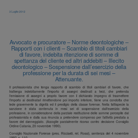
3 Luglio 2012
Avvocato e procuratore – Norme deontologiche –
Rapporti con i clienti – Scambio di titoli cambiari
di favore, indebita ritenzione di somme di
spettanza del cliente ed altri addebiti – Illecito
deontologico – Sospensione dall’esercizio della
professione per la durata di sei mesi –
Attenuante.
Il professionista che tenga rapporto di scambio di titoli cambiari di favore, che
trattenga indebitamente l’importo di assegni destinati a terzi, che pretenda
l’emissione di assegni a proprio favore con il dichiarato impegno di trasmettere
l’importo ai destinatari rimettendone poi importo inferiore, tiene una condotta che
lede gravemente la dignità ed il prestigio della classe forense. Nella fattispecie la
sanzione è stata contenuta in mesi sei di sospensione dall’esercizio della
professione, in considerazione della parziale restituzione delle somme percepite dal
professionista e dalla sua rinuncia a pretendere compenso per l’attività prestata a
favore del danneggiato. (Accoglie parzialmente ricorso contro decisione Consiglio
Ordine Catania, 20 novembre 1990).
Consiglio Nazionale Forense (pres. Ricciardi, rel. Rossi), sentenza del 4 novembre
1992, n. 110