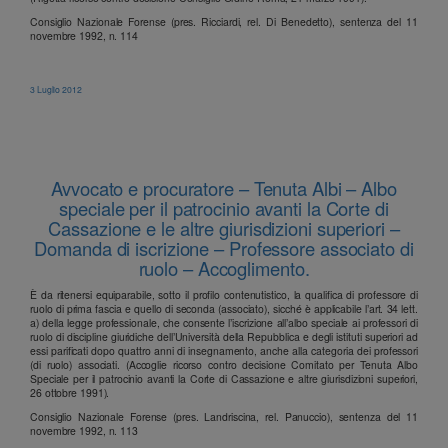
Consiglio Nazionale Forense (pres. Ricciardi, rel. Di Benedetto), sentenza del 11
novembre 1992, n. 114
3 Luglio 2012
Avvocato e procuratore – Tenuta Albi – Albo
speciale per il patrocinio avanti la Corte di
Cassazione e le altre giurisdizioni superiori –
Domanda di iscrizione – Professore associato di
ruolo – Accoglimento.
È da ritenersi equiparabile, sotto il profilo contenutistico, la qualifica di professore di
ruolo di prima fascia e quello di seconda (associato), sicché è applicabile l’art. 34 lett.
a) della legge professionale, che consente l’iscrizione all’albo speciale ai professori di
ruolo di discipline giuridiche dell’Università della Repubblica e degli istituti superiori ad
essi parificati dopo quattro anni di insegnamento, anche alla categoria dei professori
(di ruolo) associati. (Accoglie ricorso contro decisione Comitato per Tenuta Albo
Speciale per il patrocinio avanti la Corte di Cassazione e altre giurisdizioni superiori,
26 ottobre 1991).
Consiglio Nazionale Forense (pres. Landriscina, rel. Panuccio), sentenza del 11
novembre 1992, n. 113