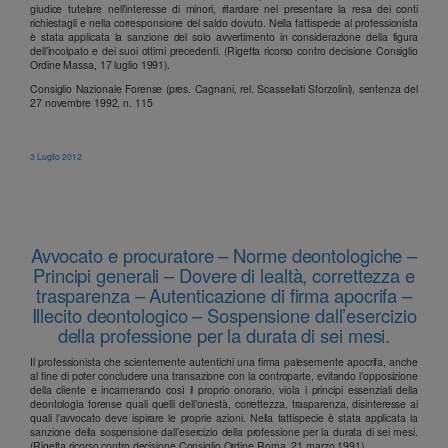
giudice tutelare nell’interesse di minori, ritardare nel presentare la resa dei conti
richiestagli e nella corresponsione del saldo dovuto. Nella fattispecie al professionista
è stata applicata la sanzione del solo avvertimento in considerazione della figura
dell’incolpato e dei suoi ottimi precedenti. (Rigetta ricorso contro decisione Consiglio
Ordine Massa, 17 luglio 1991).
Consiglio Nazionale Forense (pres. Cagnani, rel. Scassellati Sforzolini), sentenza del
27 novembre 1992, n. 115
3 Luglio 2012
Avvocato e procuratore – Norme deontologiche –
Principi generali – Dovere di lealtà, correttezza e
trasparenza – Autenticazione di firma apocrifa –
Illecito deontologico – Sospensione dall’esercizio
della professione per la durata di sei mesi.
Il professionista che scientemente autentichi una firma palesemente apocrifa, anche
al fine di poter concludere una transazione con la controparte, evitando l’opposizione
della cliente e incamerando così il proprio onorario, viola i principi essenziali della
deontologia forense quali quelli dell’onestà, correttezza, trasparenza, disinteresse ai
quali l’avvocato deve ispirare le proprie azioni. Nella fattispecie è stata applicata la
sanzione della sospensione dall’esercizio della professione per la durata di sei mesi.
(Rigetta ricorso contro decisione Consiglio Ordine Roma, 21 marzo 1991).