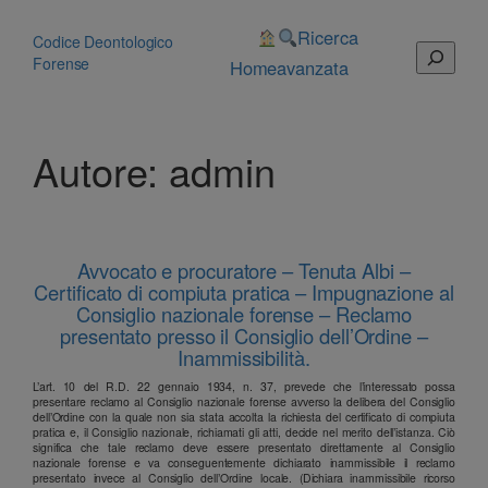
Vai
al
Ricerca
Codice Deontologico
Cerca
contenuto
Forense
Home
avanzata
Autore:
admin
Avvocato e procuratore – Tenuta Albi –
Certificato di compiuta pratica – Impugnazione al
Consiglio nazionale forense – Reclamo
presentato presso il Consiglio dell’Ordine –
Inammissibilità.
L’art. 10 del R.D. 22 gennaio 1934, n. 37, prevede che l’interessato possa
presentare reclamo al Consiglio nazionale forense avverso la delibera del Consiglio
dell’Ordine con la quale non sia stata accolta la richiesta del certificato di compiuta
pratica e, il Consiglio nazionale, richiamati gli atti, decide nel merito dell’istanza. Ciò
significa che tale reclamo deve essere presentato direttamente al Consiglio
nazionale forense e va conseguentemente dichiarato inammissibile il reclamo
presentato invece al Consiglio dell’Ordine locale. (Dichiara inammissibile ricorso