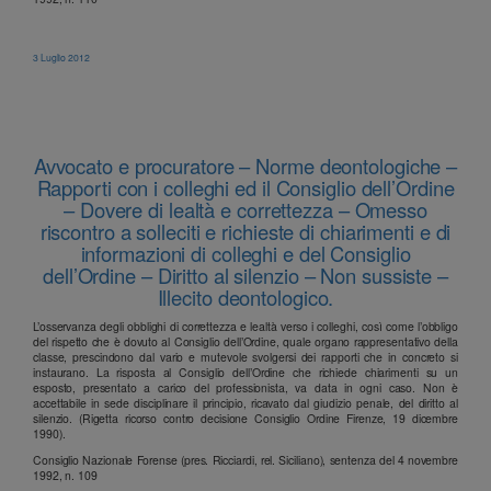
3 Luglio 2012
Avvocato e procuratore – Norme deontologiche –
Rapporti con i colleghi ed il Consiglio dell’Ordine
– Dovere di lealtà e correttezza – Omesso
riscontro a solleciti e richieste di chiarimenti e di
informazioni di colleghi e del Consiglio
dell’Ordine – Diritto al silenzio – Non sussiste –
Illecito deontologico.
L’osservanza degli obblighi di correttezza e lealtà verso i colleghi, così come l’obbligo
del rispetto che è dovuto al Consiglio dell’Ordine, quale organo rappresentativo della
classe, prescindono dal vario e mutevole svolgersi dei rapporti che in concreto si
instaurano. La risposta al Consiglio dell’Ordine che richiede chiarimenti su un
esposto, presentato a carico del professionista, va data in ogni caso. Non è
accettabile in sede disciplinare il principio, ricavato dal giudizio penale, del diritto al
silenzio. (Rigetta ricorso contro decisione Consiglio Ordine Firenze, 19 dicembre
1990).
Consiglio Nazionale Forense (pres. Ricciardi, rel. Siciliano), sentenza del 4 novembre
1992, n. 109