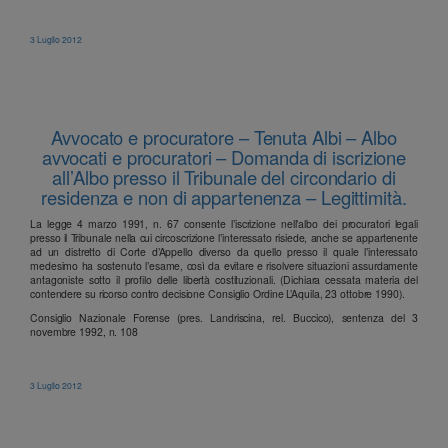
3 Luglio 2012
Avvocato e procuratore – Tenuta Albi – Albo
avvocati e procuratori – Domanda di iscrizione
all’Albo presso il Tribunale del circondario di
residenza e non di appartenenza – Legittimità.
La legge 4 marzo 1991, n. 67 consente l’iscrizione nell’albo dei procuratori legali
presso il Tribunale nella cui circoscrizione l’interessato risiede, anche se appartenente
ad un distretto di Corte d’Appello diverso da quello presso il quale l’interessato
medesimo ha sostenuto l’esame, così da evitare e risolvere situazioni assurdamente
antagoniste sotto il profilo delle libertà costituzionali. (Dichiara cessata materia del
contendere su ricorso contro decisione Consiglio Ordine L’Aquila, 23 ottobre 1990).
Consiglio Nazionale Forense (pres. Landriscina, rel. Buccico), sentenza del 3
novembre 1992, n. 108
3 Luglio 2012