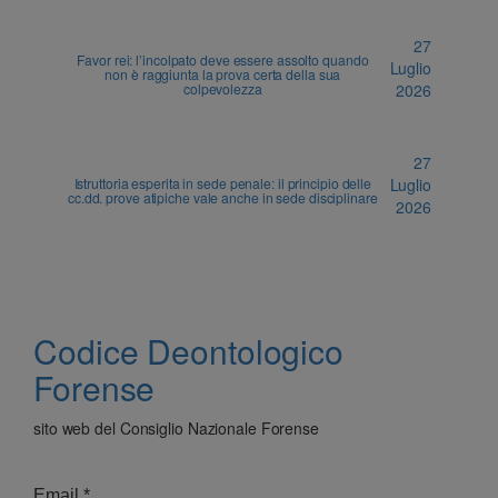
27
Favor rei: l’incolpato deve essere assolto quando
Luglio
non è raggiunta la prova certa della sua
colpevolezza
2026
27
Istruttoria esperita in sede penale: il principio delle
Luglio
cc.dd. prove atipiche vale anche in sede disciplinare
2026
Codice Deontologico
Forense
sito web del Consiglio Nazionale Forense
Email
*