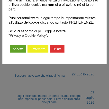
utilizza cookie tecnici, ma
di profilazione
di terze
non
né
←
La
Patto di quota lite: illegittimo determinare il
parti.
cancellazione
compenso dell’avvocato come percentuale
dell’indebita
su quanto ricaverà il cliente in caso di vittoria
Puoi personalizzare in ogni tempo le impostazioni relative
all'utilizzo dei cookie cliccando sul tasto PREFERENZE.
iscrizione all’albo
→
Se vuoi saperne di più, leggi la nostra
"Privacy e Cookie Policy"
.
Accetta
Preferenze
Rifiuta
ALTRI ARTICOLI
27 Luglio 2026
Sospeso l’avvocato che oltraggi l’Arma
27
Legittimo impedimento: un concomitante impegno
Luglio
non impone, di per sè solo, il rinvio dell’udienza
disciplinare
2026