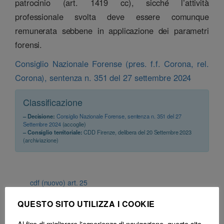
patrocinio (art. 1419 cc), sicché l’attività
professionale svolta deve essere comunque
remunerata sebbene in applicazione dei parametri
forensi.
Consiglio Nazionale Forense (pres. f.f. Corona, rel.
Corona), sentenza n. 351 del 27 settembre 2024
Classificazione
– Decisione:
Consiglio Nazionale Forense, sentenza n. 351 del 27
Settembre 2024
(accoglie)
– Consiglio territoriale:
CDD Firenze, delibera del 20 Settembre 2023
(archiviazione)
cdf (nuovo) art. 25
QUESTO SITO UTILIZZA I COOKIE
Al fine di migliorare l'esperienza di navigazione, questo sito