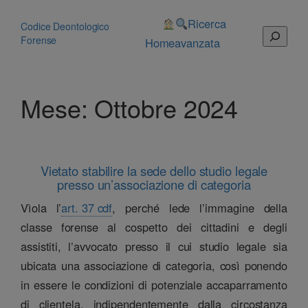
Vai
al
Ricerca
Codice Deontologico
Cerca
contenuto
Forense
Home
avanzata
Mese:
Ottobre 2024
Vietato stabilire la sede dello studio legale
presso un’associazione di categoria
Vìola l’
art. 37 cdf
, perché lede l’immagine della
classe forense al cospetto dei cittadini e degli
assistiti, l’avvocato presso il cui studio legale sia
ubicata una associazione di categoria, così ponendo
in essere le condizioni di potenziale accaparramento
di clientela, indipendentemente dalla circostanza