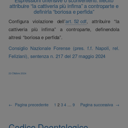
Espressioni offensive o sconvenienti: illecito
attribuire “la cattiveria più infima” a controparte e
definirla “boriosa e perfida”
Configura violazione dell’
art. 52 cdf
, attribuire “la
cattiveria più infima” a controparte, definendola
altresì “boriosa e perfida”.
Consiglio Nazionale Forense (pres. f.f. Napoli, rel.
Feliziani), sentenza n. 217 del 27 maggio 2024
23 Ottobre 2024
←
Pagina precedente
1
2
3
4
…
9
Pagina successiva
→
Codice Deontologico