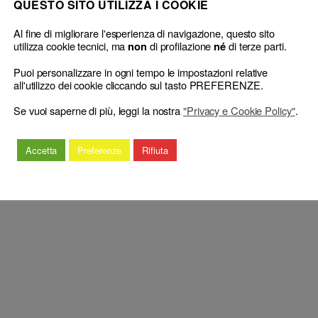
QUESTO SITO UTILIZZA I COOKIE
Al fine di migliorare l'esperienza di navigazione, questo sito
utilizza cookie tecnici, ma
di profilazione
di terze parti.
non
né
Puoi personalizzare in ogni tempo le impostazioni relative
al ricorso
L’ottenimento di incarichi a mezzo agen
all'utilizzo dei cookie cliccando sul tasto PREFERENZE.
Se vuoi saperne di più, leggi la nostra
"Privacy e Cookie Policy"
.
Accetta
Preferenze
Rifiuta