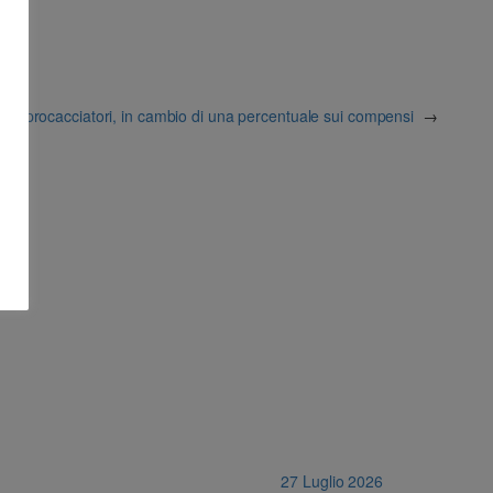
ti o procacciatori, in cambio di una percentuale sui compensi
→
27 Luglio 2026