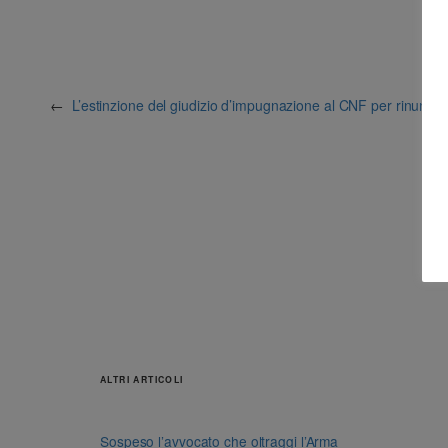
←
L’estinzione del giudizio d’impugnazione al CNF per rinuncia 
ALTRI ARTICOLI
Sospeso l’avvocato che oltraggi l’Arma