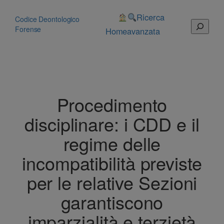
Vai
al
Ricerca
Codice Deontologico
Cerca
contenuto
Forense
Home
avanzata
Procedimento
disciplinare: i CDD e il
regime delle
incompatibilità previste
per le relative Sezioni
garantiscono
imparzialità e terzietà