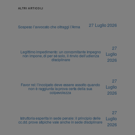
ALTRI ARTICOLI
27 Luglio 2026
Sospeso l’avvocato che oltraggi l’Arma
27
Legittimo impedimento: un concomitante impegno
Luglio
non impone, di per sè solo, il rinvio dell’udienza
disciplinare
2026
27
Favor rei: l’incolpato deve essere assolto quando
Luglio
non è raggiunta la prova certa della sua
colpevolezza
2026
27
Istruttoria esperita in sede penale: il principio delle
Luglio
cc.dd. prove atipiche vale anche in sede disciplinare
2026