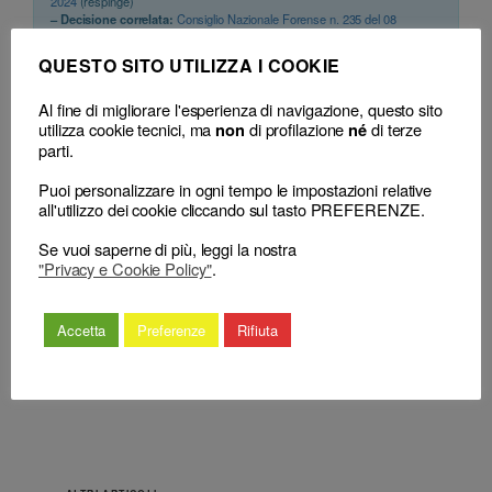
2024
(respinge)
– Decisione correlata:
Consiglio Nazionale Forense n. 235 del 08
Novembre 2023
QUESTO SITO UTILIZZA I COOKIE
Al fine di migliorare l'esperienza di navigazione, questo sito
utilizza cookie tecnici, ma
di profilazione
di terze
non
né
parti.
Puoi personalizzare in ogni tempo le impostazioni relative
all'utilizzo dei cookie cliccando sul tasto PREFERENZE.
←
Procedimento disciplinare, la
Illecito deontologico
Se vuoi saperne di più, leggi la nostra
sanatoria e/o ratifica ex art. 182
costituente anche reato: il
"Privacy e Cookie Policy"
.
cpc adesso riguarda anche
dies a quo della prescrizione
l’assenza originaria di procura
disciplinare è autonomo da
alle liti
quello penale
→
Accetta
Preferenze
Rifiuta