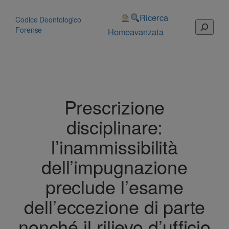
Vai
al
Ricerca
Codice Deontologico
Cerca
contenuto
Forense
Home
avanzata
Prescrizione
disciplinare:
l’inammissibilità
dell’impugnazione
preclude l’esame
dell’eccezione di parte
nonché il rilievo d’ufficio