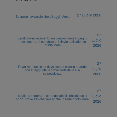
ALTRI ARTICOLI
27 Luglio 2026
Sospeso l’avvocato che oltraggi l’Arma
27
Legittimo impedimento: un concomitante impegno
Luglio
non impone, di per sè solo, il rinvio dell’udienza
disciplinare
2026
27
Favor rei: l’incolpato deve essere assolto quando
Luglio
non è raggiunta la prova certa della sua
colpevolezza
2026
27
Istruttoria esperita in sede penale: il principio delle
Luglio
cc.dd. prove atipiche vale anche in sede disciplinare
2026