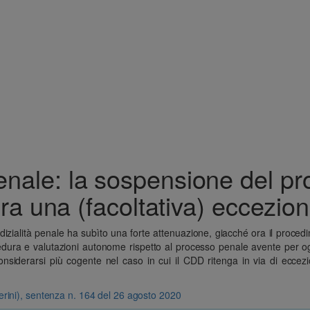
penale: la sospensione del pr
ra una (facoltativa) eccezio
iudizialità penale ha subìto una forte attenuazione, giacché ora il proce
edura e valutazioni autonome rispetto al processo penale avente per og
onsiderarsi più cogente nel caso in cui il CDD ritenga in via di eccez
erini), sentenza n. 164 del 26 agosto 2020