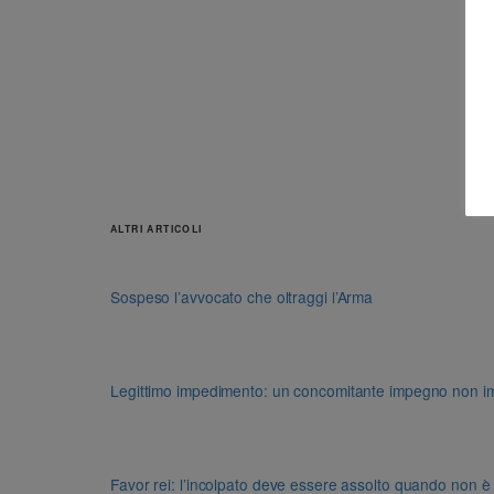
ALTRI ARTICOLI
Sospeso l’avvocato che oltraggi l’Arma
Legittimo impedimento: un concomitante impegno non impon
Favor rei: l’incolpato deve essere assolto quando non è