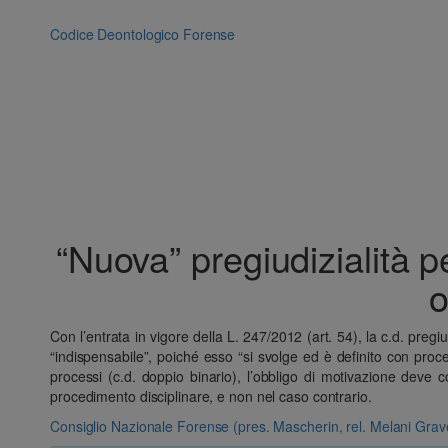
Vai
al
Codice Deontologico Forense
contenuto
“Nuova” pregiudizialità 
o
Con l’entrata in vigore della L. 247/2012 (art. 54), la c.d. preg
“indispensabile”, poiché esso “si svolge ed è definito con proc
processi (c.d. doppio binario), l’obbligo di motivazione deve c
procedimento disciplinare, e non nel caso contrario.
Consiglio Nazionale Forense (pres. Mascherin, rel. Melani Grav