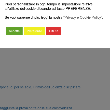
Puoi personalizzare in ogni tempo le impostazioni relative
all'utilizzo dei cookie cliccando sul tasto PREFERENZE.
Se vuoi saperne di più, leggi la nostra
"Privacy e Cookie Policy"
.
Accetta
Preferenze
Rifiuta
e, di per sè solo, il rinvio dell’udienza disciplinare
 raggiunta la prova certa della sua colpevolezza