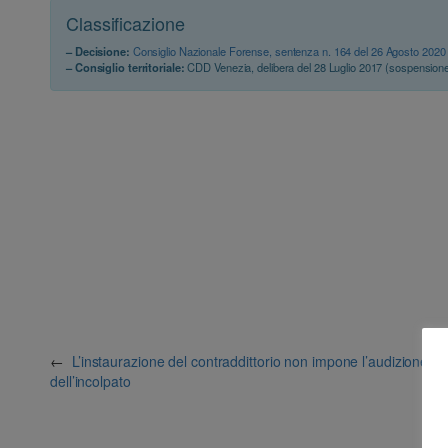
Classificazione
– Decisione:
Consiglio Nazionale Forense, sentenza n. 164 del 26 Agosto 2020
– Consiglio territoriale:
CDD Venezia, delibera del 28 Luglio 2017 (sospension
←
L’instaurazione del contraddittorio non impone l’audizione eff
dell’incolpato