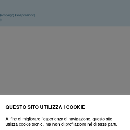
(respinge) (sospensione)
e)
ettiva
I limiti al trattenimento delle somme pervenute dalla parte assistita
QUESTO SITO UTILIZZA I COOKIE
pagamento dei propri onorari
→
Al fine di migliorare l'esperienza di navigazione, questo sito
utilizza cookie tecnici, ma
di profilazione
di terze parti.
non
né