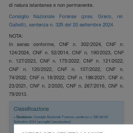
di natura istantanea e non permanente.
Consiglio Nazionale Forense (pres. Greco, rel.
Galletti), sentenza n. 325 del 20 settembre 2024
NOTA:
In senso conforme, CNF n. 302/2024, CNF n.
124/2024, CNF n. 52/2014, CNF n. 190/2023, CNF
n. 127/2023, CNF n. 175/2022, CNF n. 121/2022,
CNF n. 120/2022, CNF n. 107/2022, CNF n.
74/2022, CNF n. 18/2022, CNF n. 198/2021, CNF n.
23/2021, CNF n. 2/2020, CNF n. 267/2016, CNF n.
79/2013.
Classificazione
– Decisione:
Consiglio Nazionale Forense, sentenza n. 325 del 20
Settembre 2024
(accoglie) (assoluzione)
– Consiglio territoriale:
CDD Ancona, delibera del 04 Febbraio 2022
(avvertimento)