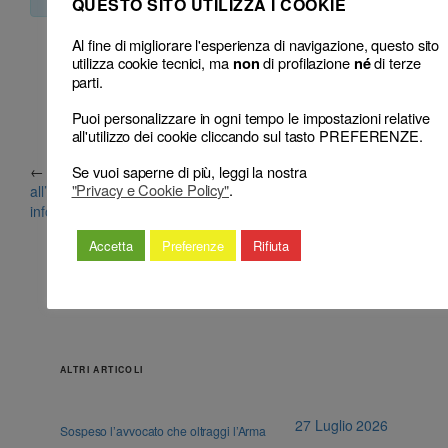
QUESTO SITO UTILIZZA I COOKIE
Al fine di migliorare l'esperienza di navigazione, questo sito
utilizza cookie tecnici, ma
di profilazione
di terze
non
né
parti.
Puoi personalizzare in ogni tempo le impostazioni relative
all'utilizzo dei cookie cliccando sul tasto PREFERENZE.
←
La “dimenticanza” non deroga
Il principio del libero
Se vuoi saperne di più, leggi la nostra
"Privacy e Cookie Policy"
.
all’obbligo di dare istruzioni e
convincimento opera anche
informazioni al collega
in sede disciplinare
→
Accetta
Preferenze
Rifiuta
ALTRI ARTICOLI
27 Luglio 2026
Sospeso l’avvocato che oltraggi l’Arma