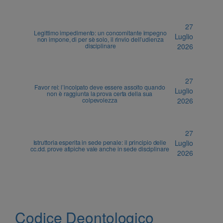
27
Legittimo impedimento: un concomitante impegno
Luglio
non impone, di per sè solo, il rinvio dell’udienza
disciplinare
2026
27
Favor rei: l’incolpato deve essere assolto quando
Luglio
non è raggiunta la prova certa della sua
colpevolezza
2026
27
Istruttoria esperita in sede penale: il principio delle
Luglio
cc.dd. prove atipiche vale anche in sede disciplinare
2026
Codice Deontologico