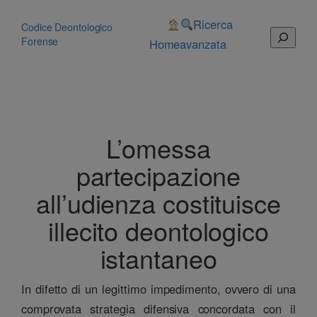
Vai
al
Ricerca
Codice Deontologico
Cerca
contenuto
Forense
Home
avanzata
L’omessa
partecipazione
all’udienza costituisce
illecito deontologico
istantaneo
In difetto di un legittimo impedimento, ovvero di una
comprovata strategia difensiva concordata con il