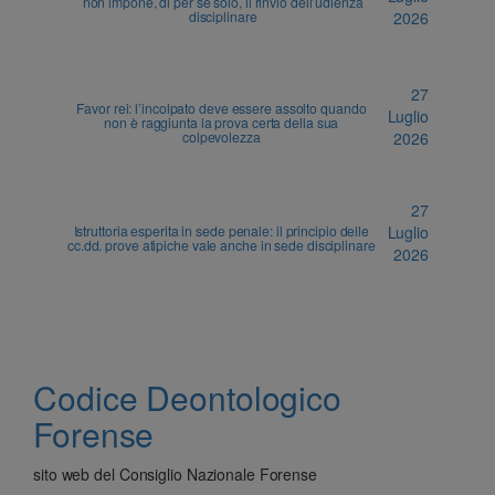
non impone, di per sè solo, il rinvio dell’udienza
disciplinare
2026
27
Favor rei: l’incolpato deve essere assolto quando
Luglio
non è raggiunta la prova certa della sua
colpevolezza
2026
27
Istruttoria esperita in sede penale: il principio delle
Luglio
cc.dd. prove atipiche vale anche in sede disciplinare
2026
Codice Deontologico
Forense
sito web del Consiglio Nazionale Forense