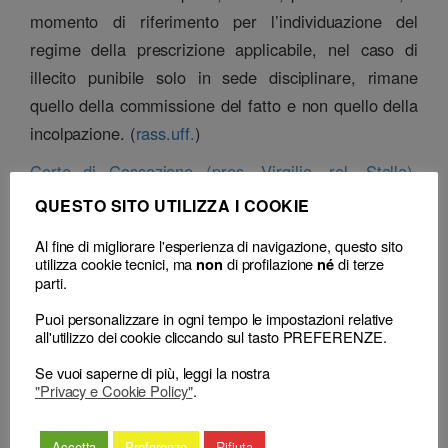
momento di riferimento per l’individuazione del
regime della prescrizione applicabile, nel caso di
illecito punibile solo in sede disciplinare, rimane
quello della commissione del fatto e non quello della
incolpazione. (
rass.uff.
)
Corte di Cassazione (pres. Virgilio, rel. Stalla),
SS.UU, sentenza n. 20383 del 16 luglio 2021
QUESTO SITO UTILIZZA I COOKIE
Al fine di migliorare l'esperienza di navigazione, questo sito
Classificazione
utilizza cookie tecnici, ma
di profilazione
di terze
non
né
– Decisione:
Corte di Cassazione, sentenza n. 20383 del 16 Luglio 2021
parti.
(respinge)
– Decisione correlata:
Consiglio Nazionale Forense n. 141 del 27 Luglio
Puoi personalizzare in ogni tempo le impostazioni relative
2020
all'utilizzo dei cookie cliccando sul tasto PREFERENZE.
Se vuoi saperne di più, leggi la nostra
"Privacy e Cookie Policy"
.
Accetta
Preferenze
Rifiuta