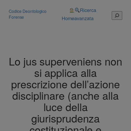
Vai
al
Ricerca
Codice Deontologico
Cerca
contenuto
Forense
Home
avanzata
Lo jus superveniens non
si applica alla
prescrizione dell’azione
disciplinare (anche alla
luce della
giurisprudenza
costituzionale e