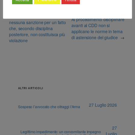
←
Formazione continua:
Al procedimento disciplinare
nessuna sanzione per un fatto
avanti al CDD non si
che, secondo disciplina
applicano le norme in tema
posteriore, non costituisca più
di astensione del giudice
→
violazione
ALTRI ARTICOLI
27 Luglio 2026
Sospeso l’avvocato che oltraggi l’Arma
27
Legittimo impedimento: un concomitante impegno
Luglio