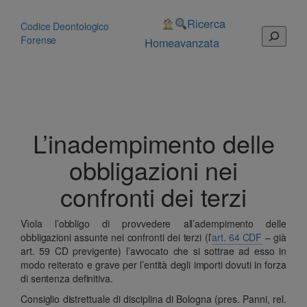
Vai
al
Ricerca
Codice Deontologico
Cerca
contenuto
Forense
Home
avanzata
L’inadempimento delle
obbligazioni nei
confronti dei terzi
Vìola l’obbligo di provvedere all’adempimento delle
obbligazioni assunte nei confronti dei terzi (l’
art. 64 CDF
– già
art. 59 CD previgente) l’avvocato che si sottrae ad esso in
modo reiterato e grave per l’entità degli importi dovuti in forza
di sentenza definitiva.
Consiglio distrettuale di disciplina di Bologna (pres. Panni, rel.