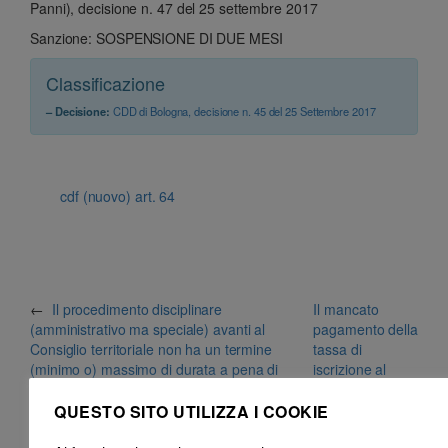
Panni), decisione n. 47 del 25 settembre 2017
Sanzione: SOSPENSIONE DI DUE MESI
Classificazione
– Decisione:
CDD di Bologna, decisione n. 45 del 25 Settembre 2017
cdf (nuovo) art. 64
←
Il procedimento disciplinare
Il mancato
(amministrativo ma speciale) avanti al
pagamento della
Consiglio territoriale non ha un termine
tassa di
(minimo o) massimo di durata a pena di
iscrizione al
nullità
COA
→
QUESTO SITO UTILIZZA I COOKIE