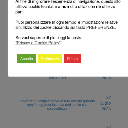
Al fine di migliorare l'esperienza di navigazione, questo sito
utilizza cookie tecnici, ma
di profilazione
di terze
non
né
parti.
Puoi personalizzare in ogni tempo le impostazioni relative
all'utilizzo dei cookie cliccando sul tasto PREFERENZE.
ALTRI ARTICOLI
Se vuoi saperne di più, leggi la nostra
"Privacy e Cookie Policy"
.
27 Luglio 2026
Sospeso l’avvocato che oltraggi l’Arma
Accetta
Preferenze
Rifiuta
27
Legittimo impedimento: un concomitante impegno
Luglio
non impone, di per sè solo, il rinvio dell’udienza
disciplinare
2026
27
Favor rei: l’incolpato deve essere assolto quando
Luglio
non è raggiunta la prova certa della sua
colpevolezza
2026
27