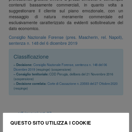
contenuti bassamente commerciali, in quanto volta a
suggestionare il cliente sul piano emozionale, con un
messaggio di natura meramente commerciale ed
esclusivamente caratterizzato da evidenti sottolineature del
dato economico.
Consiglio Nazionale Forense (pres. Mascherin, rel. Napoli),
sentenza n. 148 del 6 dicembre 2019
Classificazione
– Decisione:
Consiglio Nazionale Forense, sentenza n. 148 del 06
Dicembre 2019
(respinge) (sospensione)
– Consiglio territoriale:
CDD Perugia, delibera del 21 Novembre 2016
(sospensione)
– Decisione correlata:
Corte di Cassazione n. 23593 del 27 Ottobre 2020
(respinge)
cdf (nuovo) art. 37
QUESTO SITO UTILIZZA I COOKIE