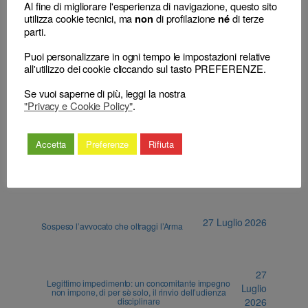
Al fine di migliorare l'esperienza di navigazione, questo sito
utilizza cookie tecnici, ma
di profilazione
di terze
non
né
parti.
←
La rinuncia all’esposto
Favor rei: il nuovo codice
non determina l’estinzione
deontologico si applica
Puoi personalizzare in ogni tempo le impostazioni relative
del procedimento
retroattivamente, se più
all'utilizzo dei cookie cliccando sul tasto PREFERENZE.
disciplinare
favorevole all’incolpato
→
Se vuoi saperne di più, leggi la nostra
"Privacy e Cookie Policy"
.
Accetta
Preferenze
Rifiuta
ALTRI ARTICOLI
27 Luglio 2026
Sospeso l’avvocato che oltraggi l’Arma
27
Legittimo impedimento: un concomitante impegno
Luglio
non impone, di per sè solo, il rinvio dell’udienza
disciplinare
2026