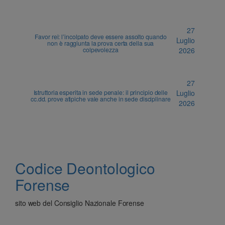
27
Favor rei: l’incolpato deve essere assolto quando
Luglio
non è raggiunta la prova certa della sua
colpevolezza
2026
27
Istruttoria esperita in sede penale: il principio delle
Luglio
cc.dd. prove atipiche vale anche in sede disciplinare
2026
Codice Deontologico
Forense
sito web del Consiglio Nazionale Forense