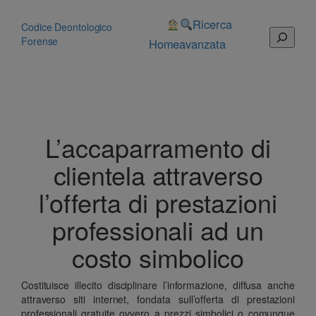
Vai
al
Ricerca
Codice Deontologico
Cerca
contenuto
Forense
Home
avanzata
L’accaparramento di
clientela attraverso
l’offerta di prestazioni
professionali ad un
costo simbolico
Costituisce illecito disciplinare l’informazione, diffusa anche
attraverso siti internet, fondata sull’offerta di prestazioni
professionali gratuite ovvero a prezzi simbolici o comunque