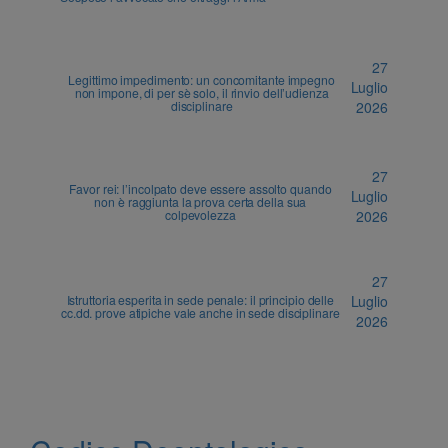
27
Legittimo impedimento: un concomitante impegno
Luglio
non impone, di per sè solo, il rinvio dell’udienza
disciplinare
2026
27
Favor rei: l’incolpato deve essere assolto quando
Luglio
non è raggiunta la prova certa della sua
colpevolezza
2026
27
Istruttoria esperita in sede penale: il principio delle
Luglio
cc.dd. prove atipiche vale anche in sede disciplinare
2026