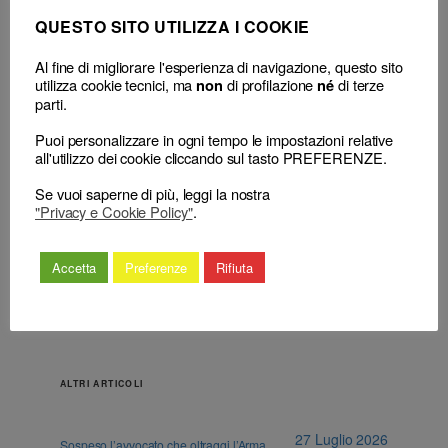
cdf (nuovo) art. 37
QUESTO SITO UTILIZZA I COOKIE
Al fine di migliorare l'esperienza di navigazione, questo sito
utilizza cookie tecnici, ma
di profilazione
di terze
non
né
parti.
←
Accaparramento
Avvocato – Procedimento disciplinare –
Puoi personalizzare in ogni tempo le impostazioni relative
di clientela: vietato
Procedimento penale – Autonomia –
all'utilizzo dei cookie cliccando sul tasto PREFERENZE.
offrire prestazioni
Reato – Estinzione per prescrizione del
professionali
procedimento penale – Irrilevanza
Se vuoi saperne di più, leggi la nostra
“personalizzate” non
relativamente alla responsabilità
"Privacy e Cookie Policy"
.
richieste
disciplinare.
→
Accetta
Preferenze
Rifiuta
ALTRI ARTICOLI
27 Luglio 2026
Sospeso l’avvocato che oltraggi l’Arma