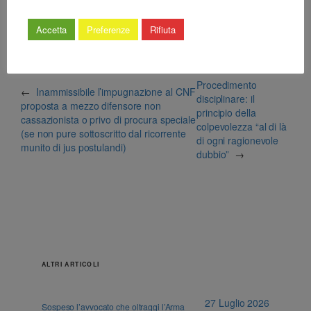
Accetta
Preferenze
Rifiuta
Procedimento
←
Inammissibile l’impugnazione al CNF
disciplinare: il
proposta a mezzo difensore non
principio della
cassazionista o privo di procura speciale
colpevolezza “al di là
(se non pure sottoscritto dal ricorrente
di ogni ragionevole
munito di jus postulandi)
dubbio”
→
ALTRI ARTICOLI
27 Luglio 2026
Sospeso l’avvocato che oltraggi l’Arma