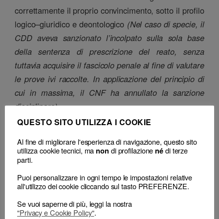
correttamente il proprio convincimento, sotto il profilo
logico–giuridico e deontologico
(Nel caso di specie, il
CDD aveva sanzionato l’incolpato sulla sola base
della sentenza di prescrizione del reato, senza
tuttavia acquisire il fascicolo penale al fine di valutare
le prove ivi raccolte. In applicazione del principio di
cui in massima, il CNF ha annullato la sanzione
disciplinare).
QUESTO SITO UTILIZZA I COOKIE
Consiglio Nazionale Forense (pres. f.f. Corona, rel.
Cancellario), sentenza n. 183 dell’8 maggio 2024
Al fine di migliorare l'esperienza di navigazione, questo sito
utilizza cookie tecnici, ma
di profilazione
di terze
non
né
parti.
Classificazione
Puoi personalizzare in ogni tempo le impostazioni relative
– Decisione:
Consiglio Nazionale Forense, sentenza n. 183 del 08 Maggio
2024
(accoglie) (assoluzione)
all'utilizzo dei cookie cliccando sul tasto PREFERENZE.
– Consiglio territoriale:
CDD, delibera
Se vuoi saperne di più, leggi la nostra
"Privacy e Cookie Policy"
.