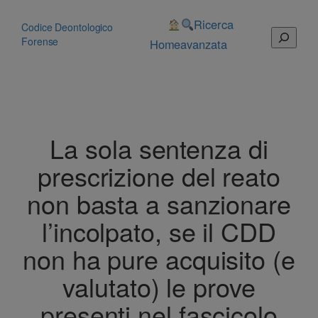
Vai
al
Ricerca
Codice Deontologico
Cerca
contenuto
Forense
Home
avanzata
La sola sentenza di
prescrizione del reato
non basta a sanzionare
l’incolpato, se il CDD
non ha pure acquisito (e
valutato) le prove
presenti nel fascicolo