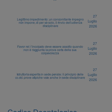
27
Legittimo impedimento: un concomitante impegno
Luglio
non impone, di per sè solo, il rinvio dell’udienza
disciplinare
2026
27
Favor rei: l’incolpato deve essere assolto quando
Luglio
non è raggiunta la prova certa della sua
colpevolezza
2026
27
Istruttoria esperita in sede penale: il principio delle
Luglio
cc.dd. prove atipiche vale anche in sede disciplinare
2026
Codice Deontologico