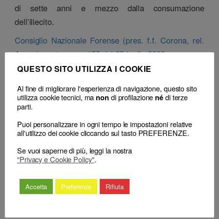
di sette anni e mezzo dalla consumazione
dell’illecito.
Consiglio Nazionale Forense (pres. f.f. Corona, rel.
Arnau), sentenza n. 155 del 25 luglio 2023
QUESTO SITO UTILIZZA I COOKIE
Classificazione
Al fine di migliorare l'esperienza di navigazione, questo sito
– Decisione:
Consiglio Nazionale Forense, sentenza n. 155 del 25 Luglio
utilizza cookie tecnici, ma
di profilazione
di terze
non
né
2023
(accoglie) (prescrizione)
parti.
– Consiglio territoriale:
CDD Bologna, delibera n. 22 del 16 Dicembre
2020 (sospensione)
Puoi personalizzare in ogni tempo le impostazioni relative
all'utilizzo dei cookie cliccando sul tasto PREFERENZE.
Se vuoi saperne di più, leggi la nostra
"Privacy e Cookie Policy"
.
Accetta
Preferenze
Rifiuta
←
La prescrizione disciplinare non
La prescrizione dell’azione
può essere interrotta per più di 7
disciplinare è rilevabile