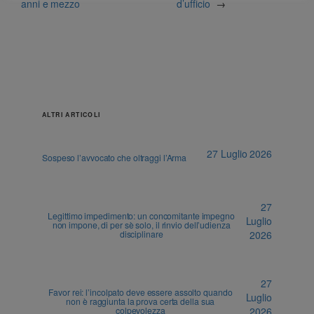
anni e mezzo
d’ufficio
→
ALTRI ARTICOLI
27 Luglio 2026
Sospeso l’avvocato che oltraggi l’Arma
27
Legittimo impedimento: un concomitante impegno
Luglio
non impone, di per sè solo, il rinvio dell’udienza
disciplinare
2026
27
Favor rei: l’incolpato deve essere assolto quando
Luglio
non è raggiunta la prova certa della sua
colpevolezza
2026