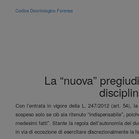
Vai
al
Codice Deontologico Forense
contenuto
La “nuova” pregiudi
discipli
Con l’entrata in vigore della L. 247/2012 (art. 54), l
sospeso solo se ciò sia ritenuto “indispensabile”, poic
medesimi fatti”. Stante la regola dell’autonomia dei du
in via di eccezione di esercitare discrezionalmente la f