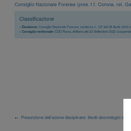
Consiglio Nazionale Forense (pres. f.f. Corona, rel. Ga
Classificazione
– Decisione:
Consiglio Nazionale Forense, sentenza n. 127 del 08 Aprile 2024
(
– Consiglio territoriale:
CDD Roma, delibera del 22 Settembre 2022 (sospensi
←
Prescrizione dell’azione disciplinare: illeciti deontologici ist