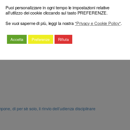
Puoi personalizzare in ogni tempo le impostazioni relative
all'utilizzo dei cookie cliccando sul tasto PREFERENZE.
Se vuoi saperne di più, leggi la nostra
"Privacy e Cookie Policy"
.
Accetta
Preferenze
Rifiuta
e, di per sè solo, il rinvio dell’udienza disciplinare