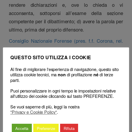
rendere dichiarazioni e, ove lo chieda o vi
acconsenta, sottoporsi all’esame della sezione
competente per il dibattimento; d) avere la parola per
ultimo, prima del proprio difensore.
Consiglio Nazionale Forense (pres. f.f. Corona, rel.
Corona), sentenza n. 35 del 26 febbraio 2024
QUESTO SITO UTILIZZA I COOKIE
Classificazione
Al fine di migliorare l'esperienza di navigazione, questo sito
– Decisione:
Consiglio Nazionale Forense, sentenza n. 35 del 26 Febbraio
utilizza cookie tecnici, ma
di profilazione
di terze
non
né
2024
(respinge) (sospensione)
parti.
– Consiglio territoriale:
CDD Roma, delibera n. 8 del 08 Maggio 2020
(sospensione)
Puoi personalizzare in ogni tempo le impostazioni relative
– Decisione correlata:
Corte di Cassazione n. 26368 del 10 Ottobre 2024
(respinge)
all'utilizzo dei cookie cliccando sul tasto PREFERENZE.
Se vuoi saperne di più, leggi la nostra
"Privacy e Cookie Policy"
.
Accetta
Preferenze
Rifiuta