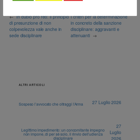
←
In dubio pro reo: il principio
I criteri per la determinazione
di presunzione di non
in concreto della sanzione
colpevolezza vale anche in
disciplinare: aggravanti e
sede disciplinare
attenuanti
→
ALTRI ARTICOLI
27 Luglio 2026
Sospeso l’avvocato che oltraggi l’Arma
27
Legittimo impedimento: un concomitante impegno
Luglio
non impone, di per sè solo, il rinvio dell’udienza
disciplinare
2026