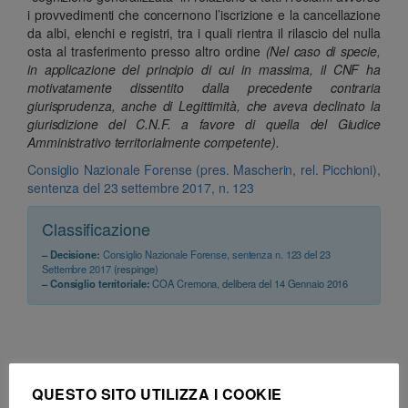
i provvedimenti che concernono l’iscrizione e la cancellazione
da albi, elenchi e registri, tra i quali rientra il rilascio del nulla
osta al trasferimento presso altro ordine
(Nel caso di specie,
in applicazione del principio di cui in massima, il CNF ha
motivatamente dissentito dalla precedente contraria
giurisprudenza, anche di Legittimità, che aveva declinato la
giurisdizione del C.N.F. a favore di quella del Giudice
Amministrativo territorialmente competente).
Consiglio Nazionale Forense (pres. Mascherin, rel. Picchioni),
sentenza del 23 settembre 2017, n. 123
Classificazione
– Decisione:
Consiglio Nazionale Forense, sentenza n. 123 del 23
Settembre 2017
(respinge)
– Consiglio territoriale:
COA Cremona, delibera del 14 Gennaio 2016
QUESTO SITO UTILIZZA I COOKIE