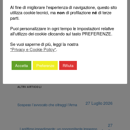
Al fine di migliorare l'esperienza di navigazione, questo sito
←
Impugnazione
Il COA di Roma indirizza alla commissione
utilizza cookie tecnici, ma
di profilazione
di terze
non
né
delle decisioni
consultiva la richiesta di un articolato
parti.
disciplinari: non si
parere volto sostanzialmente ad individuare
Puoi personalizzare in ogni tempo le impostazioni relative
applica il principio
la ripartizione dei compiti tra il Consiglio
all'utilizzo dei cookie cliccando sul tasto PREFERENZE.
della tipicità degli
Nazionale Forense e gli Ordini territoriali in
atti appellabili
materia di antiriciclaggio.
→
Se vuoi saperne di più, leggi la nostra
"Privacy e Cookie Policy"
.
Accetta
Preferenze
Rifiuta
ALTRI ARTICOLI
27 Luglio 2026
Sospeso l’avvocato che oltraggi l’Arma
27
Legittimo impedimento: un concomitante impegno