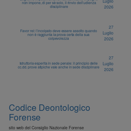
Luglio
non impone, di per sè solo, il rinvio dell’udienza
disciplinare
2026
27
Favor rei: l’incolpato deve essere assolto quando
Luglio
non è raggiunta la prova certa della sua
colpevolezza
2026
27
Istruttoria esperita in sede penale: il principio delle
Luglio
cc.dd. prove atipiche vale anche in sede disciplinare
2026
Codice Deontologico
Forense
sito web del Consiglio Nazionale Forense