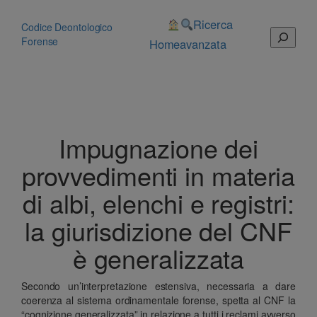
Vai
al
Ricerca
Codice Deontologico
Cerca
contenuto
Forense
Home
avanzata
Impugnazione dei
provvedimenti in materia
di albi, elenchi e registri:
la giurisdizione del CNF
è generalizzata
Secondo un’interpretazione estensiva, necessaria a dare
coerenza al sistema ordinamentale forense, spetta al CNF la
“cognizione generalizzata” in relazione a tutti i reclami avverso