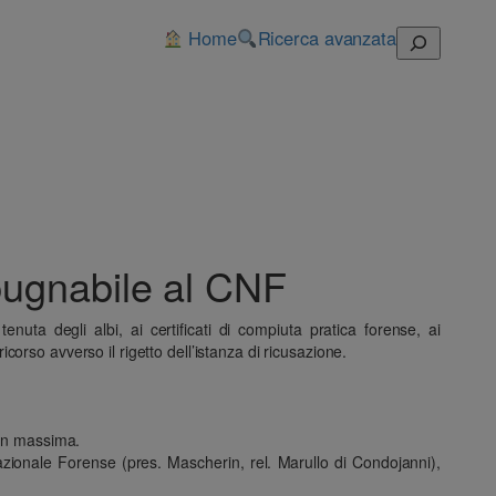
Home
Ricerca avanzata
Cerca
mpugnabile al CNF
nuta degli albi, ai certificati di compiuta pratica forense, ai
icorso avverso il rigetto dell’istanza di ricusazione.
 in massima.
azionale Forense (pres. Mascherin, rel. Marullo di Condojanni),