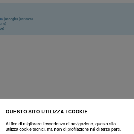
016
(accoglie) (censura)
ione)
ge)
QUESTO SITO UTILIZZA I COOKIE
Consiglio territoriale
Procedimento disciplinare: inammissibili le i
Al fine di migliorare l'esperienza di navigazione, questo sito
utilizza cookie tecnici, ma
di profilazione
di terze parti.
non
né