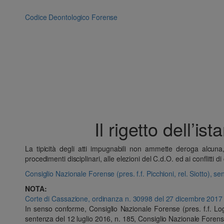
Vai
al
Codice Deontologico Forense
contenuto
Il rigetto dell’
La tipicità degli atti impugnabili non ammette deroga alcuna, 
procedimenti disciplinari, alle elezioni del C.d.O. ed ai conflitti
Consiglio Nazionale Forense (pres. f.f. Picchioni, rel. Siotto), 
NOTA:
Corte di Cassazione, ordinanza n. 30998 del 27 dicembre 2017
In senso conforme, Consiglio Nazionale Forense (pres. f.f. Log
sentenza del 12 luglio 2016, n. 185, Consiglio Nazionale Forense (