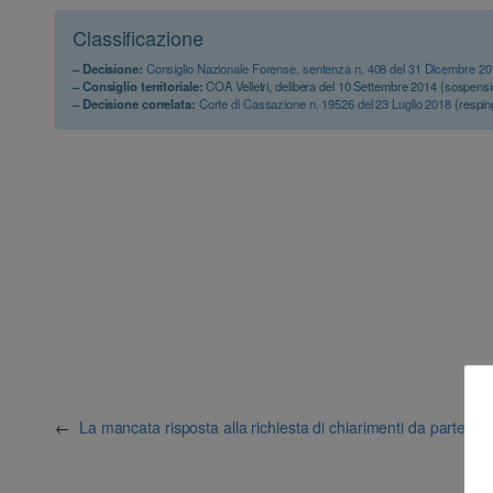
Classificazione
– Decisione:
Consiglio Nazionale Forense, sentenza n. 408 del 31 Dicembre 2
– Consiglio territoriale:
COA Velletri, delibera del 10 Settembre 2014 (sospens
– Decisione correlata:
Corte di Cassazione n. 19526 del 23 Luglio 2018
(respin
←
La mancata risposta alla richiesta di chiarimenti da parte del 