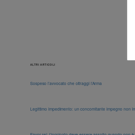
ALTRI ARTICOLI
Sospeso l’avvocato che oltraggi l’Arma
Legittimo impedimento: un concomitante impegno non impon
Favor rei: l’incolpato deve essere assolto quando non è