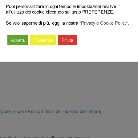
Puoi personalizzare in ogni tempo le impostazioni relative
all'utilizzo dei cookie cliccando sul tasto PREFERENZE.
Se vuoi saperne di più, leggi la nostra
"Privacy e Cookie Policy"
.
Accetta
Preferenze
Rifiuta
e, di per sè solo, il rinvio dell’udienza disciplinare
 raggiunta la prova certa della sua colpevolezza