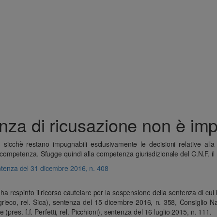
istanza di ricusazione non è i
sicchè restano impugnabili esclusivamente le decisioni relative alla te
 di competenza. Sfugge quindi alla competenza giurisdizionale del C.N.F. il r
sentenza del 31 dicembre 2016, n. 408
ha respinto il ricorso cautelare per la sospensione della sentenza di cui
rieco, rel. Sica), sentenza del 15 dicembre 2016, n. 358, Consiglio N
pres. f.f. Perfetti, rel. Picchioni), sentenza del 16 luglio 2015, n. 111.