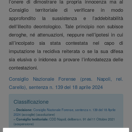
l’onere di dimostrare la propria innocenza ma al
Consiglio territoriale di verificare in modo
approfondito la sussistenza e l’addebitabilità
dell’illecito deontologico. Tale principio non subisce
deroghe, né attenuazioni, neppure nell’ipotesi in cui
all’incolpato sia stata contestata nel capo di
imputazione la recidiva reiterata o se la sua difesa
sia elusiva o inidonea a provare l’infondatezza delle
contestazioni.
Consiglio Nazionale Forense (pres. Napoli, rel.
Carello), sentenza n. 139 del 18 aprile 2024
Classificazione
– Decisione:
Consiglio Nazionale Forense, sentenza n. 139 del 18 Aprile
2024
(accoglie) (assoluzione)
– Consiglio territoriale:
CDD Napoli, delibera n. 91 del 11 Ottobre 2021
(sospensione)