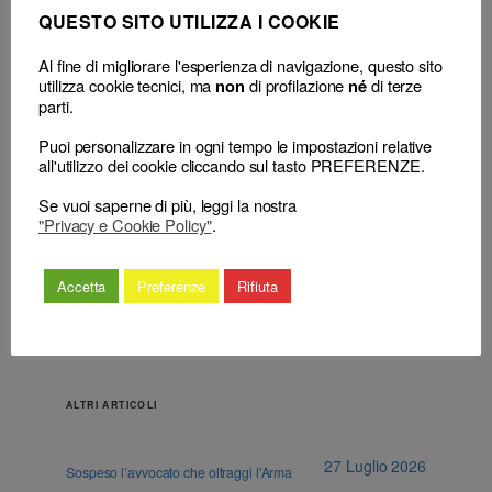
QUESTO SITO UTILIZZA I COOKIE
Al fine di migliorare l'esperienza di navigazione, questo sito
utilizza cookie tecnici, ma
di profilazione
di terze
non
né
parti.
Puoi personalizzare in ogni tempo le impostazioni relative
all'utilizzo dei cookie cliccando sul tasto PREFERENZE.
Precedenti disciplinari e
←
Il CNF può integrare, in sede di
colpevolezza “al di là di
appello, la motivazione della
Se vuoi saperne di più, leggi la nostra
ogni ragionevole dubbio”
decisione del Consiglio territoriale
"Privacy e Cookie Policy"
.
→
Accetta
Preferenze
Rifiuta
ALTRI ARTICOLI
27 Luglio 2026
Sospeso l’avvocato che oltraggi l’Arma