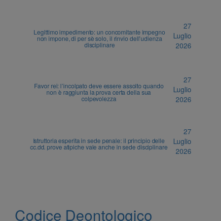
27
Legittimo impedimento: un concomitante impegno
Luglio
non impone, di per sè solo, il rinvio dell’udienza
disciplinare
2026
27
Favor rei: l’incolpato deve essere assolto quando
Luglio
non è raggiunta la prova certa della sua
colpevolezza
2026
27
Istruttoria esperita in sede penale: il principio delle
Luglio
cc.dd. prove atipiche vale anche in sede disciplinare
2026
Codice Deontologico