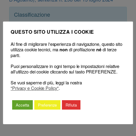
Classificazione
– Decisione:
Consiglio Nazionale Forense, sentenza n. 298 del 15 Luglio
2024
(accoglie) (assoluzione)
QUESTO SITO UTILIZZA I COOKIE
– Consiglio territoriale:
CDD Campobasso, delibera del 12 Luglio 2021
(avvertimento)
Al fine di migliorare l'esperienza di navigazione, questo sito
utilizza cookie tecnici, ma
di profilazione
di terze
non
né
parti.
Puoi personalizzare in ogni tempo le impostazioni relative
all'utilizzo dei cookie cliccando sul tasto PREFERENZE.
Se vuoi saperne di più, leggi la nostra
"Privacy e Cookie Policy"
.
←
L’assoluzione (piena) in sede penale
Espressioni
non rimette in termini per l’impugnazione
sconvenienti ed
al CNF l’incolpato condannato in sede
offensive: illeciti gli
Accetta
Preferenze
Rifiuta
disciplinare (che deve invece attivarsi
attacchi personali
presso il CDD)
alla controparte
→