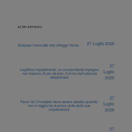
ALTRI ARTICOLI
27 Luglio 2026
Sospeso l’avvocato che oltraggi l’Arma
27
Legittimo impedimento: un concomitante impegno
Luglio
non impone, di per sè solo, il rinvio dell’udienza
disciplinare
2026
27
Favor rei: l’incolpato deve essere assolto quando
Luglio
non è raggiunta la prova certa della sua
colpevolezza
2026
27