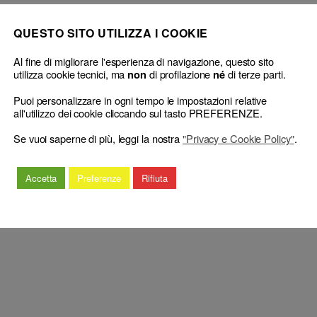
QUESTO SITO UTILIZZA I COOKIE
Al fine di migliorare l'esperienza di navigazione, questo sito
utilizza cookie tecnici, ma
di profilazione
di terze parti.
non
né
Puoi personalizzare in ogni tempo le impostazioni relative
all'utilizzo dei cookie cliccando sul tasto PREFERENZE.
formazione
Procedimento disciplinare: al Giudice di Legittimità non pu
CNF
→
Se vuoi saperne di più, leggi la nostra
"Privacy e Cookie Policy"
.
Accetta
Preferenze
Rifiuta