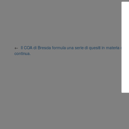
←
Il COA di Brescia formula una serie di quesiti in materia di 
continua.