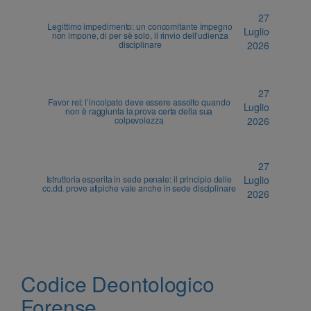
27
Legittimo impedimento: un concomitante impegno
Luglio
non impone, di per sè solo, il rinvio dell’udienza
disciplinare
2026
27
Favor rei: l’incolpato deve essere assolto quando
Luglio
non è raggiunta la prova certa della sua
colpevolezza
2026
27
Istruttoria esperita in sede penale: il principio delle
Luglio
cc.dd. prove atipiche vale anche in sede disciplinare
2026
Codice Deontologico
Forense