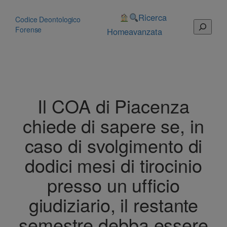
Vai
al
Ricerca
Codice Deontologico
Cerca
contenuto
Forense
Home
avanzata
Il COA di Piacenza
chiede di sapere se, in
caso di svolgimento di
dodici mesi di tirocinio
presso un ufficio
giudiziario, il restante
semestre debba essere