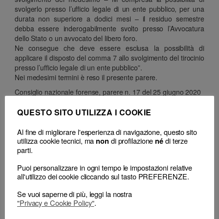
svolgerlo presso l’ufficio legale di un ente pubblico, per una
durata non superiore a dodici mesi – il residuo semestre
debba essere inderogabilmente svolto presso l’Avvocatura
dello Stato o un avvocato del libero foro.
Ne consegue che deve essere esclusa la possibilità di
applicare il disposto del comma 7 allo svolgimento del tirocinio
presso l’ufficio legale di un ente pubblico”.
Nei medesimi termini è reso il presente parere.
Consiglio nazionale forense, parere n. 17 del 25 giugno 2020
QUESTO SITO UTILIZZA I COOKIE
Classificazione
– Decisione:
Consiglio Nazionale Forense, parere n. 17 del 25 Giugno
Al fine di migliorare l'esperienza di navigazione, questo sito
2020
utilizza cookie tecnici, ma
di profilazione
di terze
non
né
– Consiglio territoriale:
COA Piacenza, delibera (quesito)
parti.
Puoi personalizzare in ogni tempo le impostazioni relative
all'utilizzo dei cookie cliccando sul tasto PREFERENZE.
Se vuoi saperne di più, leggi la nostra
"Privacy e Cookie Policy"
.