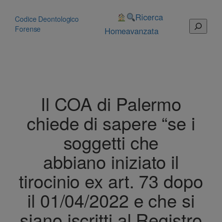
Vai
al
Ricerca
Codice Deontologico
Cerca
contenuto
Forense
Home
avanzata
Il COA di Palermo
chiede di sapere “se i
soggetti che
abbiano iniziato il
tirocinio ex art. 73 dopo
il 01/04/2022 e che si
siano iscritti al Registro