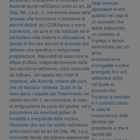
degli avvocati
Avvocati iscritti nell’Elenco unico ex art. 29
dipendenti di enti
Disp. Att. c.p.p.; 2. ove invece possa darsi
pubblici nel caso di
accesso alla formazione e creazione di
un avvocato che
elenchi distinti, se i COA hanno o meno
abbia sottoscritto
mantenuto, sia pure in via residuale ed in
un contratto di
particolare nella materia in discussione, la
impiego a tempo
facoltà di formare elenchi di Avvocati che
determinato per un
abbiano una specifica e comprovata
anno,
preparazione, disponibili ad assumere le
eventualmente
difese d’ufficio, indipendentemente dalla
prorogabile e infine
loro iscrizione nell’elenco unico nazionale,
prorogato fino al 5
da indicare, nel rispetto dei criteri di
settembre 2024,
rotazione, alle Autorità, ovvero alle parti,
nel quale si
che ne facciano richiesta. Quali, in tal
preveda che
caso siano i requisiti per l’inserimento nei
l’incarico è revocato
relativi elenchi; 3. se comunque, in caso
e il contratto risolto
di designazione da parte del giudice, ed a
in caso di
prescindere da eventuali ipotesi di
inosservanza delle
invalidità e irregolarità della nomina,
direttive del
l’Avvocato che non sia iscritto nell’elenco
presidente e che è
unico nazionale ex art 29 Disp. Att. c.p.p.
facoltà del
commette illecito disciplinare assumendo