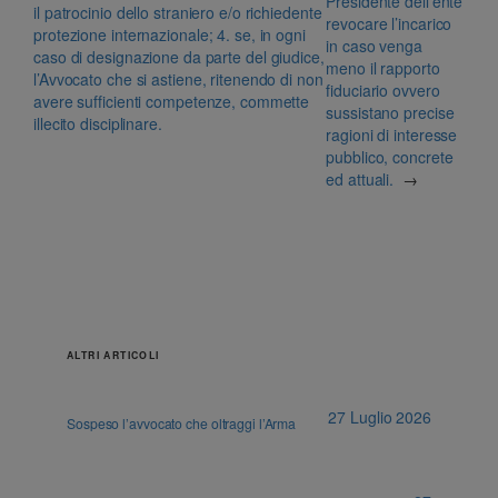
Presidente dell’ente
il patrocinio dello straniero e/o richiedente
revocare l’incarico
protezione internazionale; 4. se, in ogni
in caso venga
caso di designazione da parte del giudice,
meno il rapporto
l’Avvocato che si astiene, ritenendo di non
fiduciario ovvero
avere sufficienti competenze, commette
sussistano precise
illecito disciplinare.
ragioni di interesse
pubblico, concrete
ed attuali.
→
ALTRI ARTICOLI
27 Luglio 2026
Sospeso l’avvocato che oltraggi l’Arma