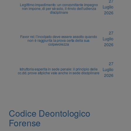
27
Legittimo impedimento: un concomitante impegno
Luglio
non impone, di per sè solo, il rinvio dell’udienza
disciplinare
2026
27
Favor rei: l’incolpato deve essere assolto quando
Luglio
non è raggiunta la prova certa della sua
colpevolezza
2026
27
Istruttoria esperita in sede penale: il principio delle
Luglio
cc.dd. prove atipiche vale anche in sede disciplinare
2026
Codice Deontologico
Forense