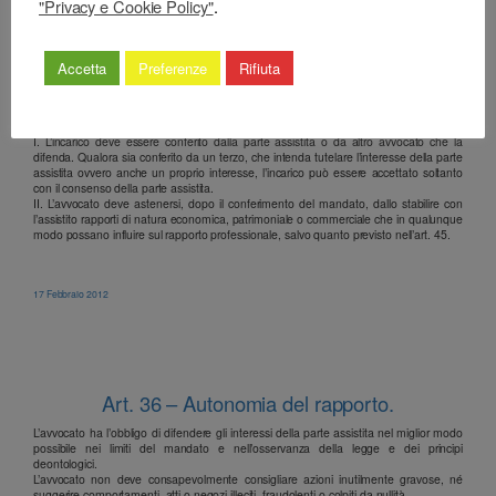
"Privacy e Cookie Policy"
.
Accetta
Preferenze
Rifiuta
Art. 35 – Rapporto di fiducia.
Il rapporto con la parte assistita è fondato sulla fiducia.
I. L’incarico deve essere conferito dalla parte assistita o da altro avvocato che la
difenda. Qualora sia conferito da un terzo, che intenda tutelare l’interesse della parte
assistita ovvero anche un proprio interesse, l’incarico può essere accettato soltanto
con il consenso della parte assistita.
II. L’avvocato deve astenersi, dopo il conferimento del mandato, dallo stabilire con
l’assistito rapporti di natura economica, patrimoniale o commerciale che in qualunque
modo possano influire sul rapporto professionale, salvo quanto previsto nell’art. 45.
17 Febbraio 2012
Art. 36 – Autonomia del rapporto.
L’avvocato ha l’obbligo di difendere gli interessi della parte assistita nel miglior modo
possibile nei limiti del mandato e nell’osservanza della legge e dei principi
deontologici.
L’avvocato non deve consapevolmente consigliare azioni inutilmente gravose, né
suggerire comportamenti, atti o negozi illeciti, fraudolenti o colpiti da nullità.