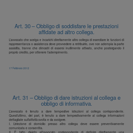
Art. 30 – Obbligo di soddisfare le prestazioni
affidate ad altro collega.
L’avvocato che scelga e incarichi direttamente altro collega di esercitare le funzioni di
rappresentanza o assistenza deve provvedere a retribuirlo, ove non adempia la parte
assistita, tranne che dimostri di essersi inutilmente attivato, anche postergando il
proprio credito, per ottenere l’adempimento.
17 Febbraio 2012
Art. 31 – Obbligo di dare istruzioni al collega e
obbligo di informativa.
L’avvocato è tenuto a dare tempestive istruzioni al collega corrispondente.
Quest’ultimo, del pari, è tenuto a dare tempestivamente al collega informazioni
dettagliate sull’attività svolta e da svolgere.
I. L’elezione di domicilio presso altro collega deve essere preventivamente
comunicata e consentita.
II. È fatto divieto all’avvocato corrispondente di definire direttamente una