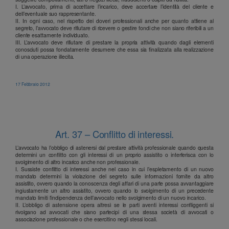
I. L’avvocato, prima di accettare l’incarico, deve accertare l’identità del cliente e
dell’eventuale suo rappresentante.
II. In ogni caso, nel rispetto dei doveri professionali anche per quanto attiene al
segreto, l’avvocato deve rifiutare di ricevere o gestire fondi che non siano riferibili a un
cliente esattamente individuato.
III. L’avvocato deve rifiutare di prestare la propria attività quando dagli elementi
conosciuti possa fondatamente desumere che essa sia finalizzata alla realizzazione
di una operazione illecita.
17 Febbraio 2012
Art. 37 – Conflitto di interessi.
L’avvocato ha l’obbligo di astenersi dal prestare attività professionale quando questa
determini un conflitto con gli interessi di un proprio assistito o interferisca con lo
svolgimento di altro incarico anche non professionale.
I. Sussiste conflitto di interessi anche nel caso in cui l’espletamento di un nuovo
mandato determini la violazione del segreto sulle informazioni fornite da altro
assistito, ovvero quando la conoscenza degli affari di una parte possa avvantaggiare
ingiustamente un altro assistito, ovvero quando lo svolgimento di un precedente
mandato limiti l’indipendenza dell’avvocato nello svolgimento di un nuovo incarico.
II. L’obbligo di astensione opera altresì se le parti aventi interessi confliggenti si
rivolgano ad avvocati che siano partecipi di una stessa società di avvocati o
associazione professionale o che esercitino negli stessi locali.