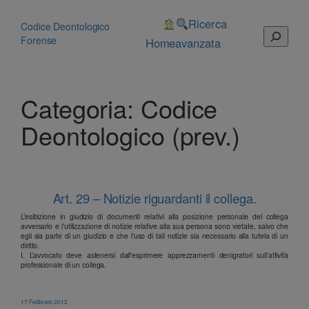
Vai
al
Ricerca
Codice Deontologico
Cerca
contenuto
Forense
Home
avanzata
Categoria:
Codice
Deontologico (prev.)
Art. 29 – Notizie riguardanti il collega.
L’esibizione in giudizio di documenti relativi alla posizione personale del collega
avversario e l’utilizzazione di notizie relative alla sua persona sono vietate, salvo che
egli sia parte di un giudizio e che l’uso di tali notizie sia necessario alla tutela di un
diritto.
I. L’avvocato deve astenersi dall’esprimere apprezzamenti denigratori sull’attività
professionale di un collega.
17 Febbraio 2012