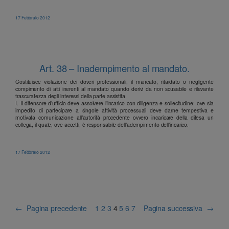
17 Febbraio 2012
Art. 38 – Inadempimento al mandato.
Costituisce violazione dei doveri professionali, il mancato, ritardato o negligente
compimento di atti inerenti al mandato quando derivi da non scusabile e rilevante
trascuratezza degli interessi della parte assistita.
I. Il difensore d’ufficio deve assolvere l’incarico con diligenza e sollecitudine; ove sia
impedito di partecipare a singole attività processuali deve darne tempestiva e
motivata comunicazione all’autorità procedente ovvero incaricare della difesa un
collega, il quale, ove accetti, è responsabile dell’adempimento dell’incarico.
17 Febbraio 2012
←
Pagina precedente
1
2
3
4
5
6
7
Pagina successiva
→