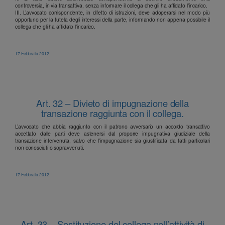
controversia, in via transattiva, senza informare il collega che gli ha affidato l’incarico.
III. L’avvocato corrispondente, in difetto di istruzioni, deve adoperarsi nel modo più
opportuno per la tutela degli interessi della parte, informando non appena possibile il
collega che gli ha affidato l’incarico.
17 Febbraio 2012
Art. 32 – Divieto di impugnazione della
transazione raggiunta con il collega.
L’avvocato che abbia raggiunto con il patrono avversario un accordo transattivo
accettato dalle parti deve astenersi dal proporre impugnativa giudiziale della
transazione intervenuta, salvo che l’impugnazione sia giustificata da fatti particolari
non conosciuti o sopravvenuti.
17 Febbraio 2012
Art. 33 – Sostituzione del collega nell’attività di