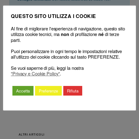
QUESTO SITO UTILIZZA I COOKIE
Al fine di migliorare l'esperienza di navigazione, questo sito
utilizza cookie tecnici, ma
di profilazione
di terze
non
né
parti.
Puoi personalizzare in ogni tempo le impostazioni relative
←
Avvocato – Tenuta
Avvocato – Procedimento
all'utilizzo dei cookie cliccando sul tasto PREFERENZE.
albi – Albo ordinario –
disciplinare – Prescrizione –
Avvocato dipendente di
Appropriazione somme – Violazione
Se vuoi saperne di più, leggi la nostra
ente privato –
deontologica di carattere
"Privacy e Cookie Policy"
.
Incompatibilità –
continuativo – Termine quinquennale
Cancellazione.
– Decorrenza.
→
Accetta
Preferenze
Rifiuta
ALTRI ARTICOLI