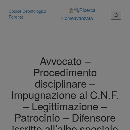
Vai
al
Ricerca
Codice Deontologico
Cerca
contenuto
Forense
Home
avanzata
Avvocato –
Procedimento
disciplinare –
Impugnazione al C.N.F.
– Legittimazione –
Patrocinio – Difensore
iscritto all’albo speciale