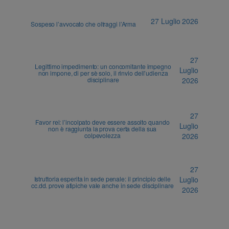
27 Luglio 2026
Sospeso l’avvocato che oltraggi l’Arma
27
Legittimo impedimento: un concomitante impegno
Luglio
non impone, di per sè solo, il rinvio dell’udienza
disciplinare
2026
27
Favor rei: l’incolpato deve essere assolto quando
Luglio
non è raggiunta la prova certa della sua
colpevolezza
2026
27
Istruttoria esperita in sede penale: il principio delle
Luglio
cc.dd. prove atipiche vale anche in sede disciplinare
2026