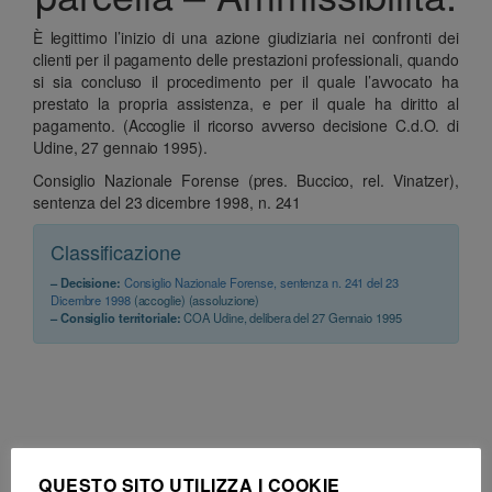
È legittimo l’inizio di una azione giudiziaria nei confronti dei
clienti per il pagamento delle prestazioni professionali, quando
si sia concluso il procedimento per il quale l’avvocato ha
prestato la propria assistenza, e per il quale ha diritto al
pagamento. (Accoglie il ricorso avverso decisione C.d.O. di
Udine, 27 gennaio 1995).
Consiglio Nazionale Forense (pres. Buccico, rel. Vinatzer),
sentenza del 23 dicembre 1998, n. 241
Classificazione
– Decisione:
Consiglio Nazionale Forense, sentenza n. 241 del 23
Dicembre 1998
(accoglie) (assoluzione)
– Consiglio territoriale:
COA Udine, delibera del 27 Gennaio 1995
QUESTO SITO UTILIZZA I COOKIE