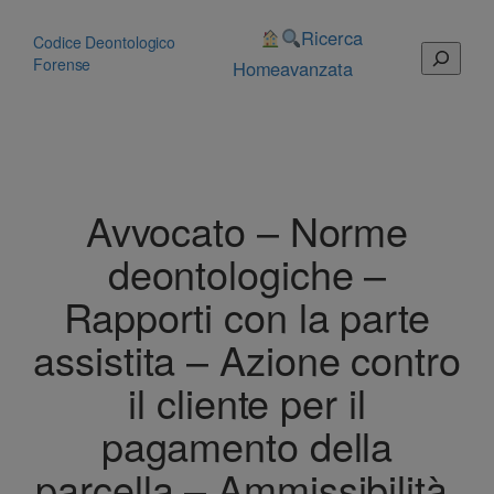
Vai
al
Ricerca
Codice Deontologico
Cerca
contenuto
Forense
Home
avanzata
Avvocato – Norme
deontologiche –
Rapporti con la parte
assistita – Azione contro
il cliente per il
pagamento della
parcella – Ammissibilità.