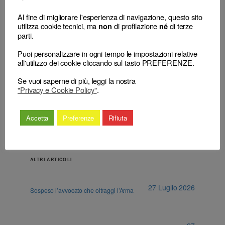
Avvocato –
Al fine di migliorare l'esperienza di navigazione, questo sito
←
Avvocato – Norme deontologiche –
Procedimento
utilizza cookie tecnici, ma
di profilazione
di terze
non
né
Principi generali – Rapporti con la parte
disciplinare –
parti.
assistita – Omesse informazioni al cliente
Decisione –
– Trattenimento documenti – Espressioni
Motivazione
Puoi personalizzare in ogni tempo le impostazioni relative
offensive – Omessi chiarimenti al C.d.O. –
insufficiente e
all'utilizzo dei cookie cliccando sul tasto PREFERENZE.
Illecito deontologico.
contraddittoria –
Nullità
→
Se vuoi saperne di più, leggi la nostra
"Privacy e Cookie Policy"
.
Accetta
Preferenze
Rifiuta
ALTRI ARTICOLI
27 Luglio 2026
Sospeso l’avvocato che oltraggi l’Arma