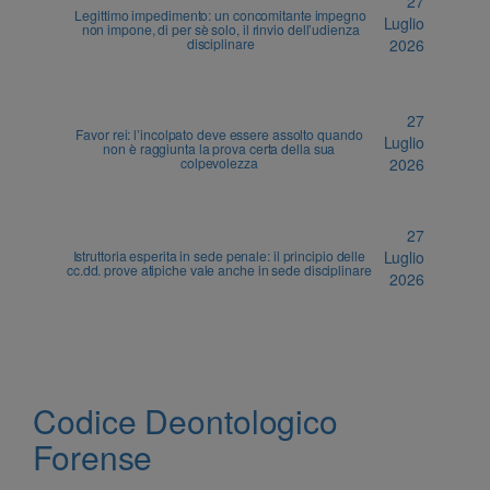
27
Legittimo impedimento: un concomitante impegno
Luglio
non impone, di per sè solo, il rinvio dell’udienza
disciplinare
2026
27
Favor rei: l’incolpato deve essere assolto quando
Luglio
non è raggiunta la prova certa della sua
colpevolezza
2026
27
Istruttoria esperita in sede penale: il principio delle
Luglio
cc.dd. prove atipiche vale anche in sede disciplinare
2026
Codice Deontologico
Forense