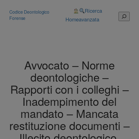
Vai
al
Ricerca
Codice Deontologico
Cerca
contenuto
Forense
Home
avanzata
Avvocato – Norme
deontologiche –
Rapporti con i colleghi –
Inadempimento del
mandato – Mancata
restituzione documenti –
Illecito deontologico.