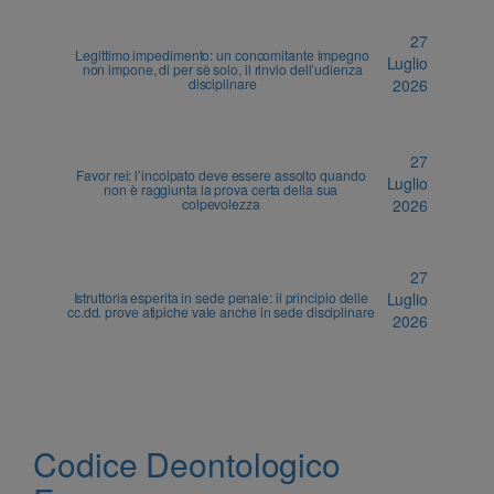
27
Legittimo impedimento: un concomitante impegno
Luglio
non impone, di per sè solo, il rinvio dell’udienza
disciplinare
2026
27
Favor rei: l’incolpato deve essere assolto quando
Luglio
non è raggiunta la prova certa della sua
colpevolezza
2026
27
Istruttoria esperita in sede penale: il principio delle
Luglio
cc.dd. prove atipiche vale anche in sede disciplinare
2026
Codice Deontologico