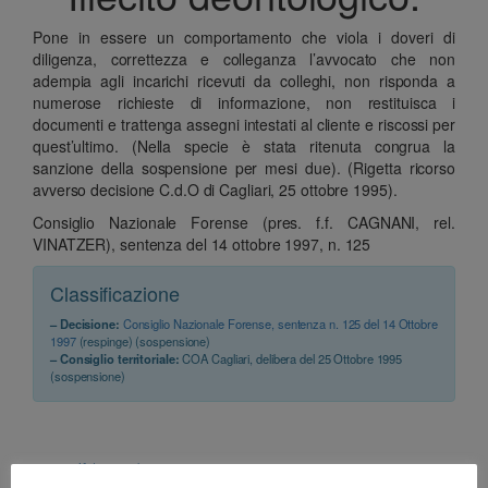
Pone in essere un comportamento che viola i doveri di
diligenza, correttezza e colleganza l’avvocato che non
adempia agli incarichi ricevuti da colleghi, non risponda a
numerose richieste di informazione, non restituisca i
documenti e trattenga assegni intestati al cliente e riscossi per
quest’ultimo. (Nella specie è stata ritenuta congrua la
sanzione della sospensione per mesi due). (Rigetta ricorso
avverso decisione C.d.O di Cagliari, 25 ottobre 1995).
Consiglio Nazionale Forense (pres. f.f. CAGNANI, rel.
VINATZER), sentenza del 14 ottobre 1997, n. 125
Classificazione
– Decisione:
Consiglio Nazionale Forense, sentenza n. 125 del 14 Ottobre
1997
(respinge) (sospensione)
– Consiglio territoriale:
COA Cagliari, delibera del 25 Ottobre 1995
(sospensione)
cdf (nuovo) art. 33