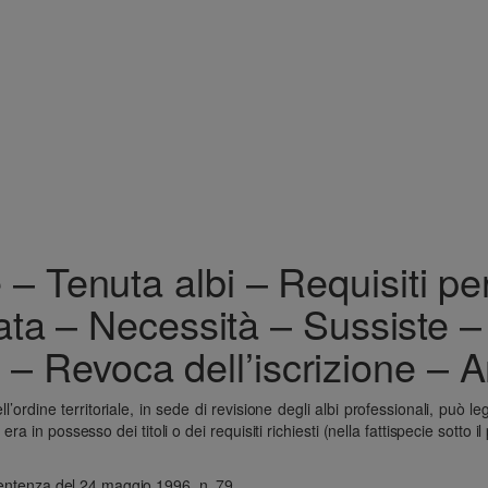
– Tenuta albi – Requisiti per
bata – Necessità – Sussiste
ne – Revoca dell’iscrizione – A
dell’ordine territoriale, in sede di revisione degli albi professionali, pu
in possesso dei titoli o dei requisiti richiesti (nella fattispecie sotto il
 sentenza del 24 maggio 1996, n. 79