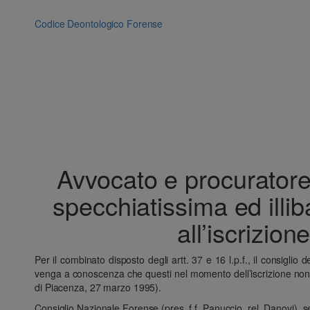
Vai
al
Codice Deontologico Forense
contenuto
Avvocato e procuratore 
specchiatissima ed illi
all’iscrizio
Per il combinato disposto degli artt. 37 e 16 l.p.f., il consiglio 
venga a conoscenza che questi nel momento dell’iscrizione non era 
di Piacenza, 27 marzo 1995).
Consiglio Nazionale Forense (pres. f.f. Panuccio, rel. Danovi),