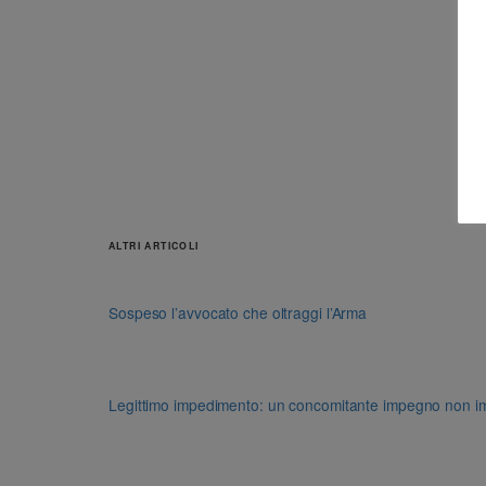
ALTRI ARTICOLI
Sospeso l’avvocato che oltraggi l’Arma
Legittimo impedimento: un concomitante impegno non impon