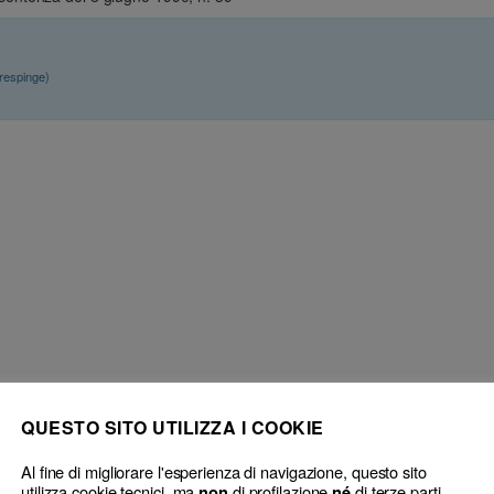
respinge)
 procuratori con abilitazione al
Avvocato e procuratore – Tenuta Albi – 
QUESTO SITO UTILIZZA I COOKIE
e di cui alle leggi 406/1985 e
avanti il Consiglio dell’Ordine – Delib
 normativa.
annuale senza preventiva notifica di co
Al fine di migliorare l'esperienza di navigazione, questo sito
utilizza cookie tecnici, ma
di profilazione
di terze parti.
non
né