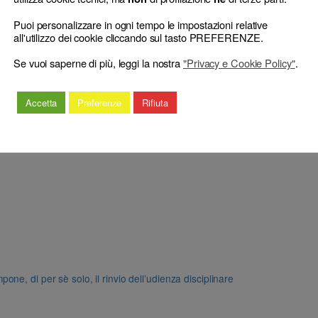
Puoi personalizzare in ogni tempo le impostazioni relative
all'utilizzo dei cookie cliccando sul tasto PREFERENZE.
Se vuoi saperne di più, leggi la nostra
"Privacy e Cookie Policy"
.
Accetta
Preferenze
Rifiuta
e, di per sè solo, il rinvio dell’udienza disciplinare