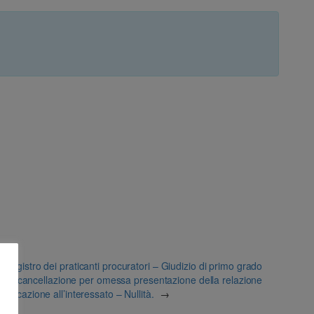
Registro dei praticanti procuratori – Giudizio di primo grado
era di cancellazione per omessa presentazione della relazione
nvocazione all’interessato – Nullità.
→