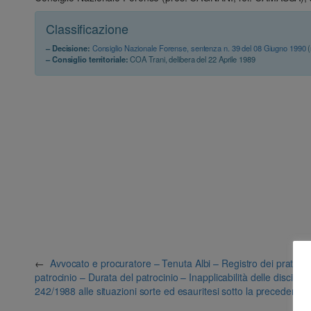
Classificazione
– Decisione:
Consiglio Nazionale Forense, sentenza n. 39 del 08 Giugno 1990
(
– Consiglio territoriale:
COA Trani, delibera del 22 Aprile 1989
←
Avvocato e procuratore – Tenuta Albi – Registro dei praticanti
patrocinio – Durata del patrocinio – Inapplicabilità delle disciplin
242/1988 alle situazioni sorte ed esauritesi sotto la precedente