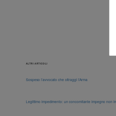
ALTRI ARTICOLI
Sospeso l’avvocato che oltraggi l’Arma
Legittimo impedimento: un concomitante impegno non impon