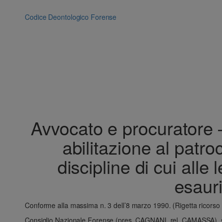
Vai
al
Codice Deontologico Forense
contenuto
Avvocato e procuratore –
abilitazione al patro
discipline di cui alle
esauri
Conforme alla massima n. 3 dell’8 marzo 1990. (Rigetta ricorso 
Consiglio Nazionale Forense (pres. CAGNANI, rel. CAMASSA), s