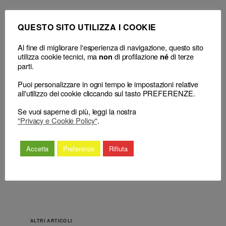
QUESTO SITO UTILIZZA I COOKIE
Al fine di migliorare l'esperienza di navigazione, questo sito
utilizza cookie tecnici, ma
di profilazione
di terze
non
né
parti.
←
Avvocato e procuratore –
Avvocato e procuratore
Procedimento disciplinare –
– Norme deontologiche
Puoi personalizzare in ogni tempo le impostazioni relative
Sentenza penale di patteggiamento
– Rapporti con la parte
all'utilizzo dei cookie cliccando sul tasto PREFERENZE.
– Natura di pronuncia giurisdizionale
assistita – Mancato
– Affermazione illecita di
espletamento di incarichi
Se vuoi saperne di più, leggi la nostra
"Privacy e Cookie Policy"
.
colpevolezza – Non sussiste –
professionali – Illecito
Valutazione del fatto in sede
deontologico – Sussiste.
disciplinare – Necessità – Sussiste.
→
Accetta
Preferenze
Rifiuta
ALTRI ARTICOLI