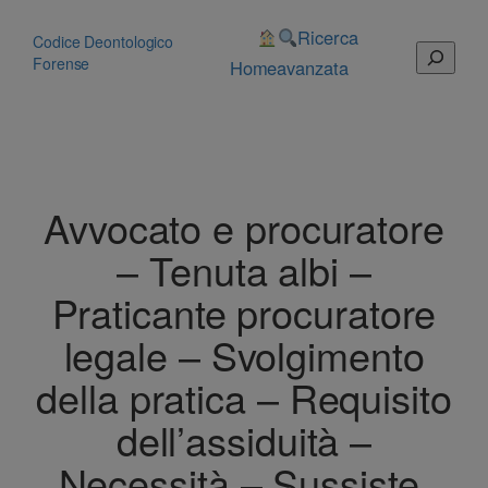
Vai
al
Ricerca
Codice Deontologico
Cerca
contenuto
Forense
Home
avanzata
Avvocato e procuratore
– Tenuta albi –
Praticante procuratore
legale – Svolgimento
della pratica – Requisito
dell’assiduità –
Necessità – Sussiste.