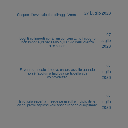
27 Luglio 2026
Sospeso l’avvocato che oltraggi l’Arma
27
Legittimo impedimento: un concomitante impegno
Luglio
non impone, di per sè solo, il rinvio dell’udienza
disciplinare
2026
27
Favor rei: l’incolpato deve essere assolto quando
Luglio
non è raggiunta la prova certa della sua
colpevolezza
2026
27
Istruttoria esperita in sede penale: il principio delle
Luglio
cc.dd. prove atipiche vale anche in sede disciplinare
2026