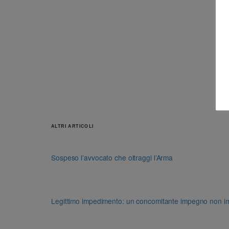
ALTRI ARTICOLI
Sospeso l’avvocato che oltraggi l’Arma
Legittimo impedimento: un concomitante impegno non impon