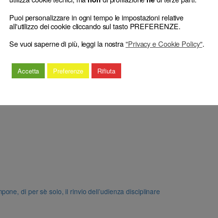
Puoi personalizzare in ogni tempo le impostazioni relative
all'utilizzo dei cookie cliccando sul tasto PREFERENZE.
Se vuoi saperne di più, leggi la nostra
"Privacy e Cookie Policy"
.
Accetta
Preferenze
Rifiuta
e, di per sè solo, il rinvio dell’udienza disciplinare