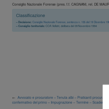
Consiglio Nazionale Forense (pres. f.f. CAGNANI, rel. DE MAU
Classificazione
– Decisione:
Consiglio Nazionale Forense, sentenza n. 155 del 19 Dicembre 1
– Consiglio territoriale:
COA Velletri, delibera del 09 Novembre 1994
←
Avvocato e procuratore – Tenuta albi – Praticanti procurato
confermativo del primo – Impugnazione – Termine – Scadenza –