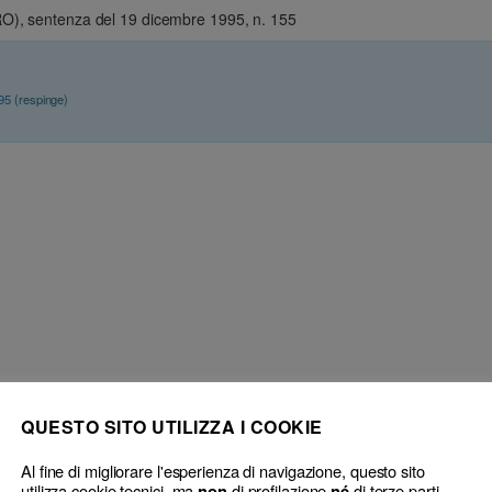
RO), sentenza del 19 dicembre 1995, n. 155
995
(respinge)
QUESTO SITO UTILIZZA I COOKIE
ri – Provvedimento di cancellazione – Provvedimento
Avvocato e pr
 Inammissibilità.
provvedimento
Al fine di migliorare l'esperienza di navigazione, questo sito
utilizza cookie tecnici, ma
di profilazione
di terze parti.
non
né