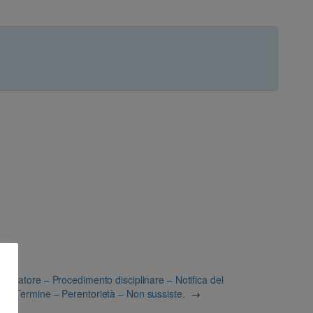
ocuratore – Procedimento disciplinare – Notifica del
 – Termine – Perentorietà – Non sussiste.
→