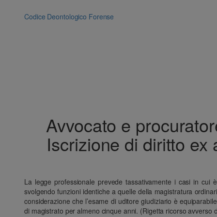
Vai
al
Codice Deontologico Forense
contenuto
Avvocato e procuratore
Iscrizione di diritto e
La legge professionale prevede tassativamente i casi in cui è pos
svolgendo funzioni identiche a quelle della magistratura ordinaria
considerazione che l’esame di uditore giudiziario è equiparabile a
di magistrato per almeno cinque anni. (Rigetta ricorso avverso d