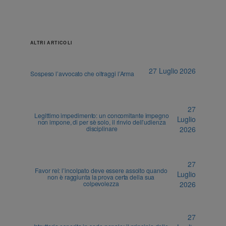
ALTRI ARTICOLI
27 Luglio 2026
Sospeso l’avvocato che oltraggi l’Arma
27
Legittimo impedimento: un concomitante impegno
Luglio
non impone, di per sè solo, il rinvio dell’udienza
disciplinare
2026
27
Favor rei: l’incolpato deve essere assolto quando
Luglio
non è raggiunta la prova certa della sua
colpevolezza
2026
27