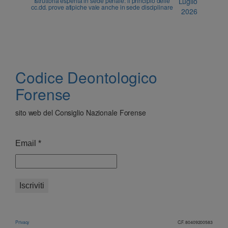
Istruttoria esperita in sede penale: il principio delle
Luglio
cc.dd. prove atipiche vale anche in sede disciplinare
2026
Codice Deontologico
Forense
sito web del Consiglio Nazionale Forense
Email
*
Privacy
C.F. 80409200583