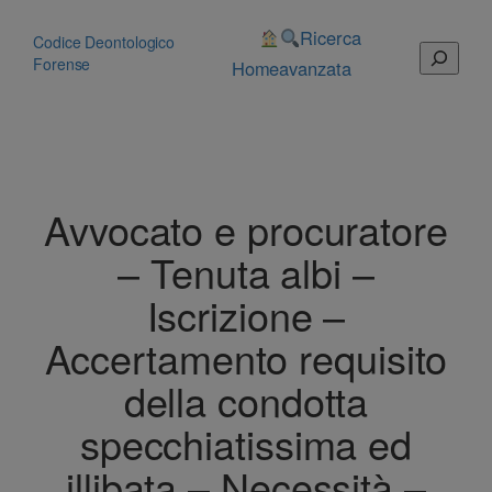
Vai
al
Ricerca
Codice Deontologico
Cerca
contenuto
Forense
Home
avanzata
Avvocato e procuratore
– Tenuta albi –
Iscrizione –
Accertamento requisito
della condotta
specchiatissima ed
illibata – Necessità –