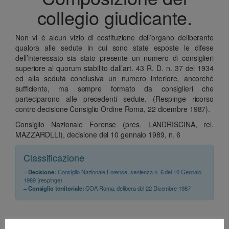
collegio giudicante.
Non vi è alcun vizio di costituzione dell’organo deliberante
qualora alle sedute in cui sono state esposte le difese
dell’interessato sia stato presente un numero di consiglieri
superiore al quorum stabilito dall’art. 43 R. D. n. 37 del 1934
ed alla seduta conclusiva un numero inferiore, ancorché
sufficiente, ma sempre formato da consiglieri che
parteciparono alle precedenti sedute. (Respinge ricorso
contro decisione Consiglio Ordine Roma, 22 dicembre 1987).
Consiglio Nazionale Forense (pres. LANDRISCINA, rel.
MAZZAROLLI), decisione del 10 gennaio 1989, n. 6
Classificazione
– Decisione:
Consiglio Nazionale Forense, sentenza n. 6 del 10 Gennaio
1989
(respinge)
– Consiglio territoriale:
COA Roma, delibera del 22 Dicembre 1987