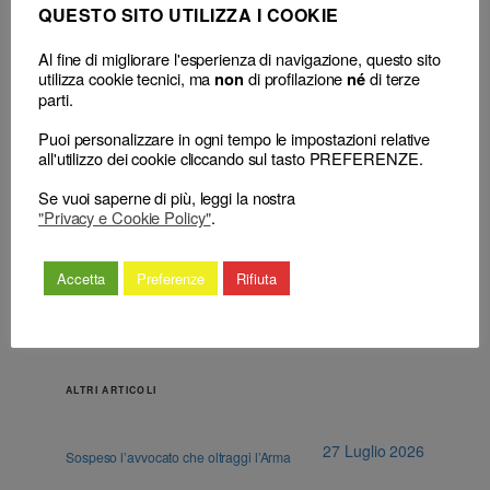
QUESTO SITO UTILIZZA I COOKIE
Al fine di migliorare l'esperienza di navigazione, questo sito
utilizza cookie tecnici, ma
di profilazione
di terze
non
né
parti.
←
Avvocato e procuratore –
Avvocato e procuratore –
Tenuta Albi – Elenco speciale
Tenuta Albi – Elenco speciale
Puoi personalizzare in ogni tempo le impostazioni relative
annesso all’Albo – Diritto
annesso all’Albo – Diritto
all'utilizzo dei cookie cliccando sul tasto PREFERENZE.
all’iscrizione – Requisiti –
all’iscrizione – Incompatibilità
Dipendente Sip – Incompatibilità
– Cancellazione – Natura
Se vuoi saperne di più, leggi la nostra
"Privacy e Cookie Policy"
.
– Cancellazione.
dell’atto.
→
Accetta
Preferenze
Rifiuta
ALTRI ARTICOLI
27 Luglio 2026
Sospeso l’avvocato che oltraggi l’Arma