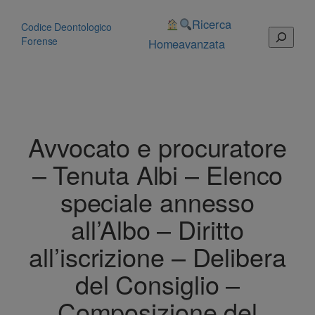
Vai
al
Ricerca
Codice Deontologico
Cerca
contenuto
Forense
Home
avanzata
Avvocato e procuratore
– Tenuta Albi – Elenco
speciale annesso
all’Albo – Diritto
all’iscrizione – Delibera
del Consiglio –
Composizione del