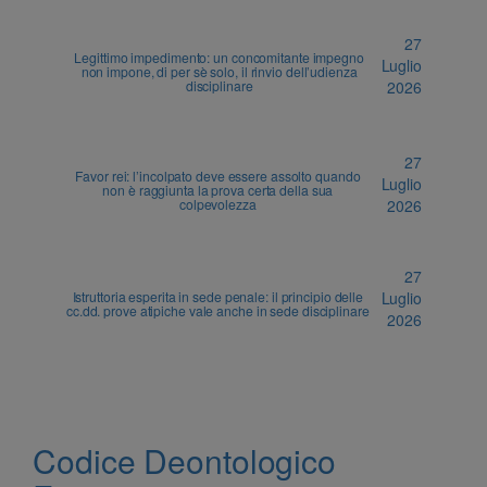
27
Legittimo impedimento: un concomitante impegno
Luglio
non impone, di per sè solo, il rinvio dell’udienza
disciplinare
2026
27
Favor rei: l’incolpato deve essere assolto quando
Luglio
non è raggiunta la prova certa della sua
colpevolezza
2026
27
Istruttoria esperita in sede penale: il principio delle
Luglio
cc.dd. prove atipiche vale anche in sede disciplinare
2026
Codice Deontologico