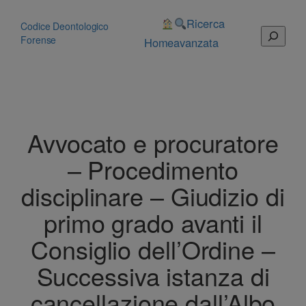
Vai
al
Ricerca
Codice Deontologico
Cerca
contenuto
Forense
Home
avanzata
Avvocato e procuratore
– Procedimento
disciplinare – Giudizio di
primo grado avanti il
Consiglio dell’Ordine –
Successiva istanza di
cancellazione dall’Albo