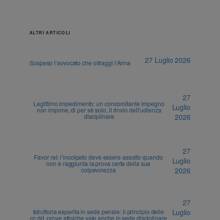
ALTRI ARTICOLI
27 Luglio 2026
Sospeso l’avvocato che oltraggi l’Arma
27
Legittimo impedimento: un concomitante impegno
Luglio
non impone, di per sè solo, il rinvio dell’udienza
disciplinare
2026
27
Favor rei: l’incolpato deve essere assolto quando
Luglio
non è raggiunta la prova certa della sua
colpevolezza
2026
27
Istruttoria esperita in sede penale: il principio delle
Luglio
cc.dd. prove atipiche vale anche in sede disciplinare