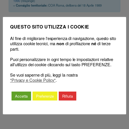
1990
(respinge)
– Consiglio territoriale:
COA Roma, delibera del 18 Aprile 1989
QUESTO SITO UTILIZZA I COOKIE
Al fine di migliorare l'esperienza di navigazione, questo sito
utilizza cookie tecnici, ma
di profilazione
di terze
non
né
parti.
←
Avvocato e procuratore
Avvocato e procuratore – Norme
Puoi personalizzare in ogni tempo le impostazioni relative
– Norme deontologiche –
deontologiche – Rapporti con i
all'utilizzo dei cookie cliccando sul tasto PREFERENZE.
Rapporti con i clienti –
colleghi ed il Consiglio dell’Ordine
Richiesta di compenso otto
– Omessa comunicazione di
Se vuoi saperne di più, leggi la nostra
volte superiore a quello
sopravvenuta situazione di
"Privacy e Cookie Policy"
.
previsto da tariffa – Illecito
incompatibilità – Successive
deontologico – Sussiste –
conformi dichiarazioni « sul proprio
Accetta
Preferenze
Rifiuta
Circostanze attenuanti –
onore » – Illecito deontologico –
Avvertimento.
Sussiste – Cancellazione.
→