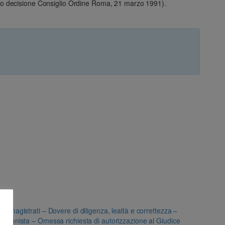
ontro decisione Consiglio Ordine Roma, 21 marzo 1991).
i magistrati – Dovere di diligenza, lealtà e correttezza –
essionista – Omessa richiesta di autorizzazione al Giudice