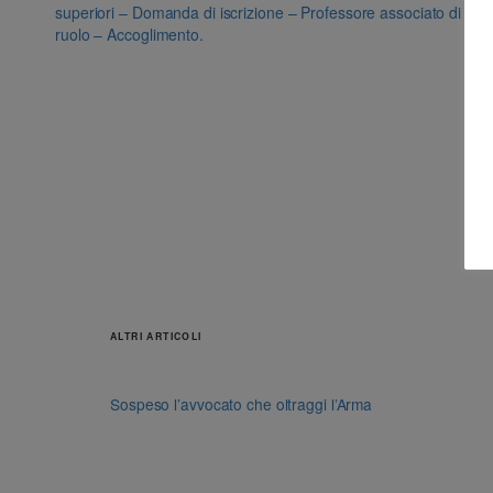
superiori – Domanda di iscrizione – Professore associato di
ruolo – Accoglimento.
ALTRI ARTICOLI
Sospeso l’avvocato che oltraggi l’Arma