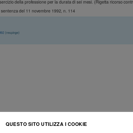
’esercizio della professione per la durata di sei mesi. (Rigetta ricorso c
o), sentenza del 11 novembre 1992, n. 114
992
(respinge)
QUESTO SITO UTILIZZA I COOKIE
Avvocato e procuratore – Norme deontologiche – Rapporti con i clienti ed 
Versamento di somme di spettanza di cliente sul conto corrente del prof