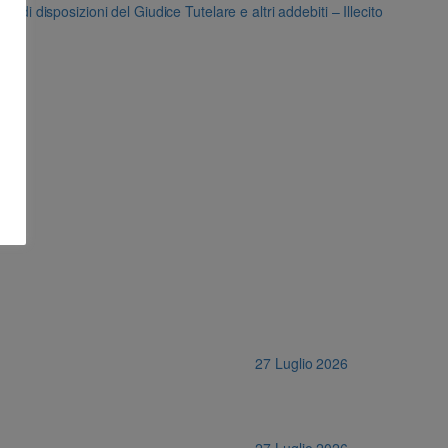
di disposizioni del Giudice Tutelare e altri addebiti – Illecito
27 Luglio 2026
27 Luglio 2026