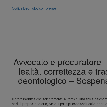
Vai
al
Codice Deontologico Forense
contenuto
Avvocato e procuratore –
lealtà, correttezza e tr
deontologico – Sospensi
Il professionista che scientemente autentichi una firma palesem
così il proprio onorario, viola i principi essenziali della deon