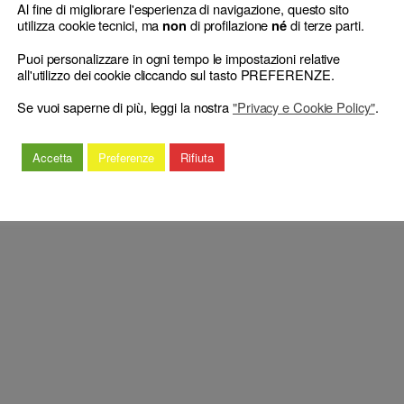
Al fine di migliorare l'esperienza di navigazione, questo sito
Tutelare per disporre di somme di spettanza anche di minori, inosservanza 
utilizza cookie tecnici, ma
di profilazione
di terze parti.
non
né
deontologico – Avvertimento – Attenuanti.
→
Puoi personalizzare in ogni tempo le impostazioni relative
all'utilizzo dei cookie cliccando sul tasto PREFERENZE.
Se vuoi saperne di più, leggi la nostra
"Privacy e Cookie Policy"
.
Accetta
Preferenze
Rifiuta