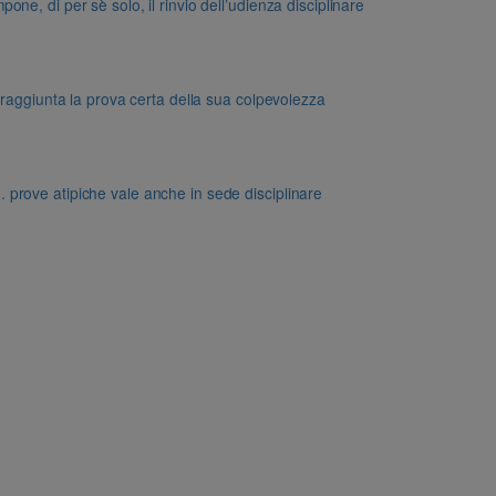
e, di per sè solo, il rinvio dell’udienza disciplinare
 raggiunta la prova certa della sua colpevolezza
dd. prove atipiche vale anche in sede disciplinare