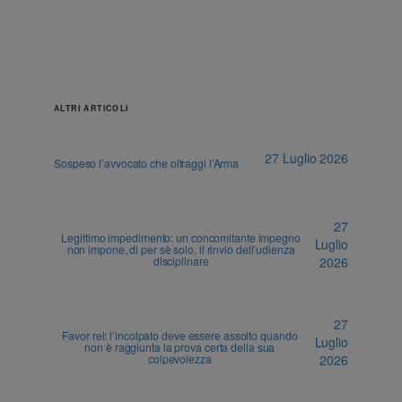
ALTRI ARTICOLI
27 Luglio 2026
Sospeso l’avvocato che oltraggi l’Arma
27
Legittimo impedimento: un concomitante impegno
Luglio
non impone, di per sè solo, il rinvio dell’udienza
disciplinare
2026
27
Favor rei: l’incolpato deve essere assolto quando
Luglio
non è raggiunta la prova certa della sua
colpevolezza
2026