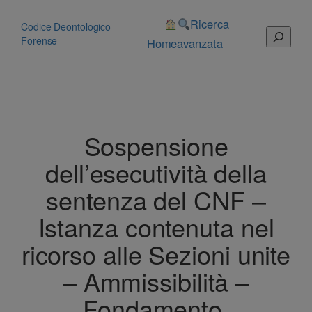
Vai
al
Ricerca
Codice Deontologico
Cerca
contenuto
Forense
Home
avanzata
Sospensione
dell’esecutività della
sentenza del CNF –
Istanza contenuta nel
ricorso alle Sezioni unite
– Ammissibilità –
Fondamento.