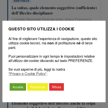
SENTENZA
La suitas, quale elemento soggettivo (sufficiente)
dell’illecito disciplinare
Consiglio Nazionale Forense (pres. Greco Francesco,
rel. DAgostino Biancamaria), sentenza n. 190 del 03
QUESTO SITO UTILIZZA I COOKIE
Ottobre 2023
art. 4
Al fine di migliorare l'esperienza di navigazione, questo sito
utilizza cookie tecnici, ma
di profilazione
di terze
non
né
parti.
SENTENZA
Illecito disciplinare: l’errore scrimina solo se
Puoi personalizzare in ogni tempo le impostazioni relative
inevitabile
all'utilizzo dei cookie cliccando sul tasto PREFERENZE.
Consiglio Nazionale Forense (pres. Greco Francesco,
Se vuoi saperne di più, leggi la nostra
rel. DAgostino Biancamaria), sentenza n. 190 del 03
"Privacy e Cookie Policy"
.
Ottobre 2023
art. 4
Accetta
Preferenze
Rifiuta
SENTENZA
Elemento soggettivo dell’illecito: anche la colpa