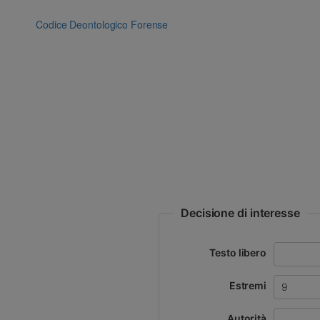
Vai
al
Codice Deontologico Forense
contenuto
Decisione di interesse
Testo libero
Estremi
Autorità