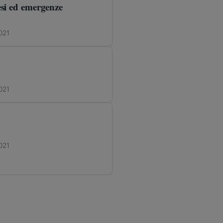
tesi ed emergenze
021
021
021