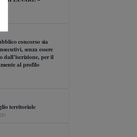
ubblico concorso sia
nsecutivi, senza essere
 dall’iscrizione, per il
amente al profilo
io territoriale
021