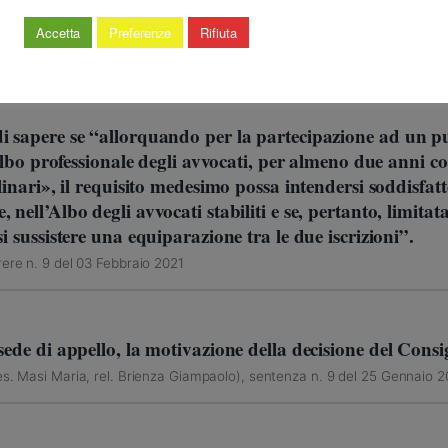
ZIONE
Accetta
Preferenze
Rifiuta
 Giuseppe, rel. Cuomo Maria), decisione n. 9 del 05 Febbraio 2021
i sapere se “allorquando per la partecipazione ad un p
’albo professionale degli avvocati, per almeno due anni co
linari», il requisito medesimo possa intendersi soddisfatto
nell’Albo degli avvocati stabiliti e se, pertanto, limitat
i sussistere una equiparazione tra le due iscrizioni”.
ere n. 9 del 03 Febbraio 2021
ede di appello, la motivazione della decisione del Consigl
es. Masi Maria, rel. Brienza Giampaolo), sentenza n. 9 del 25 Gennaio 2