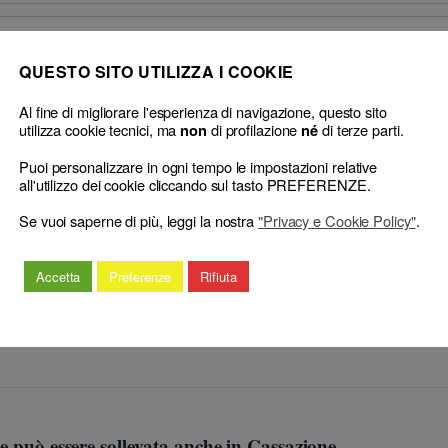
QUESTO SITO UTILIZZA I COOKIE
Al fine di migliorare l'esperienza di navigazione, questo sito
utilizza cookie tecnici, ma
di profilazione
di terze parti.
non
né
Puoi personalizzare in ogni tempo le impostazioni relative
all'utilizzo dei cookie cliccando sul tasto PREFERENZE.
Cerca
Se vuoi saperne di più, leggi la nostra
"Privacy e Cookie Policy"
.
Accetta
Preferenze
Rifiuta
ne può essere sollevata anche in Cassazione