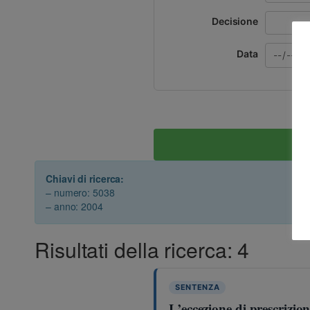
Decisione
Data
Chiavi di ricerca:
– numero: 5038
– anno: 2004
Risultati della ricerca: 4
SENTENZA
L’eccezione di prescrizio