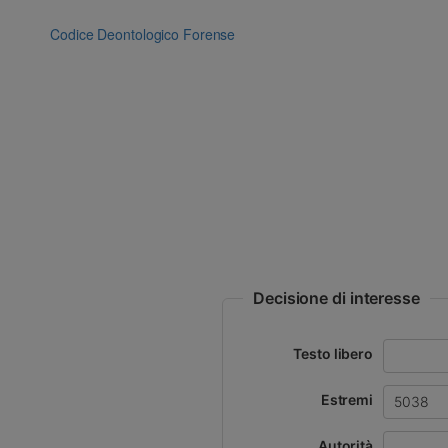
Vai
al
Codice Deontologico Forense
contenuto
Decisione di interesse
Testo libero
Estremi
Autorità