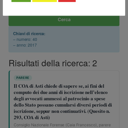
Cerca
Chiavi di ricerca:
– numero: 40
– anno: 2017
Risultati della ricerca: 2
PARERE
Il COA di Asti chiede di sapere se, ai fini del
computo dei due anni di iscrizione nell’elenco
degli avvocati ammessi al patrocinio a spese
dello Stato possano cumularsi diversi periodi di
iscrizione, seppur non continuativi. (Quesito n.
293, COA di Asti)
Consiglio Nazionale Forense (Caia Francesco), parere