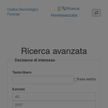
Vai
al
Ricerca
Codice Deontologico
Cerca
contenuto
Forense
Home
avanzata
Ricerca avanzata
Decisione di interesse
Testo libero
frase esatta
Estremi