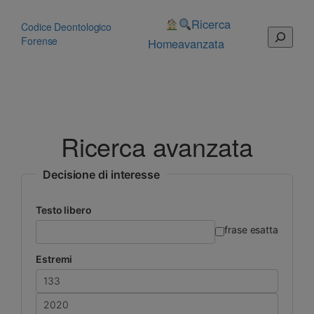
Vai
al
Ricerca
Codice Deontologico
Cerca
contenuto
Forense
Home
avanzata
Ricerca avanzata
Decisione di interesse
Testo libero
frase esatta
Estremi