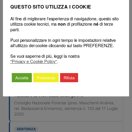
QUESTO SITO UTILIZZA I COOKIE
Al fine di migliorare l'esperienza di navigazione, questo sito
Cerca
utilizza cookie tecnici, ma
di profilazione
di terze
non
né
parti.
Chiavi di ricerca:
Puoi personalizzare in ogni tempo le impostazioni relative
– numero: 133
all'utilizzo dei cookie cliccando sul tasto PREFERENZE.
– anno: 2020
Se vuoi saperne di più, leggi la nostra
"Privacy e Cookie Policy"
.
Risultati della ricerca: 5
Accetta
Preferenze
Rifiuta
SENTENZA
La discrezionalità del Giudice disciplinare nel
valutare la rilevanza delle prove
Consiglio Nazionale Forense (pres. Mascherin Andrea,
rel. Baldassarre Ermanno), sentenza n. 133 del 17 Luglio
2020
SENTENZA