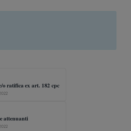
/o ratifica ex art. 182 cpc
 2022
 e attenuanti
 2022