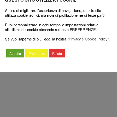
Al fine di migliorare l'esperienza di navigazione, questo sito
o professionale e le false informazioni al cliente
utilizza cookie tecnici, ma
di profilazione
di terze parti.
non
né
s. Corona Patrizia, rel. Caia Francesco), sentenza n. 99 del 13 Giugno
Puoi personalizzare in ogni tempo le impostazioni relative
all'utilizzo dei cookie cliccando sul tasto PREFERENZE.
Se vuoi saperne di più, leggi la nostra
"Privacy e Cookie Policy"
.
Accetta
Preferenze
Rifiuta
respinge) (sospensione)
)