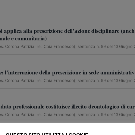
 applica alla prescrizione dell’azione disciplinare (anche
nale e comunitaria)
s. Corona Patrizia, rel. Caia Francesco), sentenza n. 99 del 13 Giugno
: l’interruzione della prescrizione in sede amministrativ
s. Corona Patrizia, rel. Caia Francesco), sentenza n. 99 del 13 Giugno
o professionale costituisce illecito deontologico di ca
s. Corona Patrizia, rel. Caia Francesco), sentenza n. 99 del 13 Giugno
QUESTO SITO UTILIZZA I COOKIE