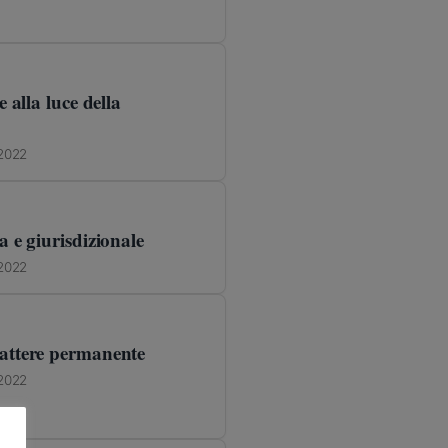
 alla luce della
 2022
a e giurisdizionale
 2022
rattere permanente
 2022